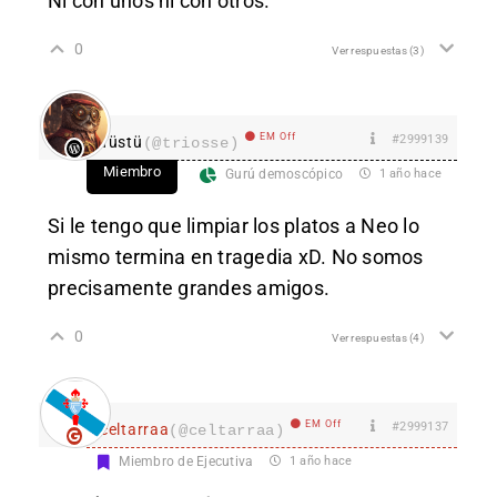
Ni con unos ni con otros.
0
Ver respuestas
(3)
EM Off
#2999139
Tüstü
(@triosse)
Miembro
Gurú demoscópico
1 año hace
Si le tengo que limpiar los platos a Neo lo
mismo termina en tragedia xD. No somos
precisamente grandes amigos.
0
Ver respuestas
(4)
EM Off
#2999137
celtarraa
(@celtarraa)
Miembro de Ejecutiva
1 año hace