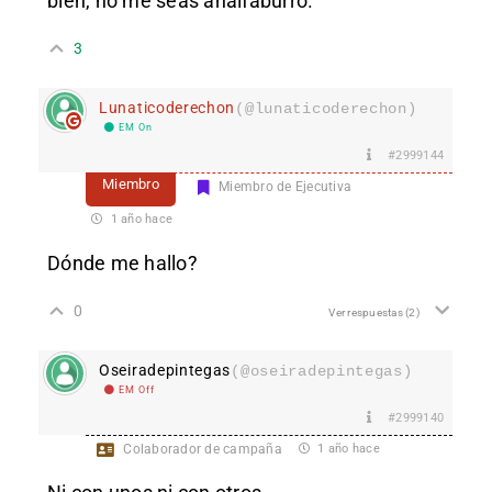
bien, no me seas analfaburro.
3
Lunaticoderechon
(@lunaticoderechon)
EM On
#2999144
Miembro
Miembro de Ejecutiva
1 año hace
Dónde me hallo?
0
Ver respuestas
(2)
Oseiradepintegas
(@oseiradepintegas)
EM Off
#2999140
Colaborador de campaña
1 año hace