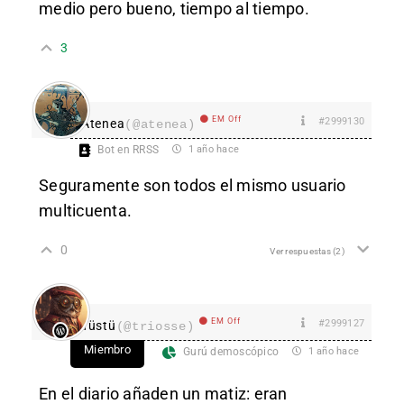
medio pero bueno, tiempo al tiempo.
3
EM Off
#2999130
Atenea
(@atenea)
Bot en RRSS
1 año hace
Seguramente son todos el mismo usuario
multicuenta.
0
Ver respuestas
(2)
EM Off
#2999127
Tüstü
(@triosse)
Miembro
Gurú demoscópico
1 año hace
En el diario añaden un matiz: eran