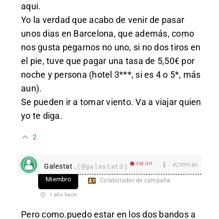
aqui.
Yo la verdad que acabo de venir de pasar
unos dias en Barcelona, que además, como
nos gusta pegarnos no uno, si no dos tiros en
el pie, tuve que pagar una tasa de 5,50€ por
noche y persona (hotel 3***, si es 4 o 5*, más
aun).
Se pueden ir a tomar viento. Va a viajar quien
yo te diga.
2
EM Off
#2999186
Galestat .
(@galestat3)
Miembro
Colaborador de campaña
1 año hace
Pero como.puedo estar en los dos bandos a