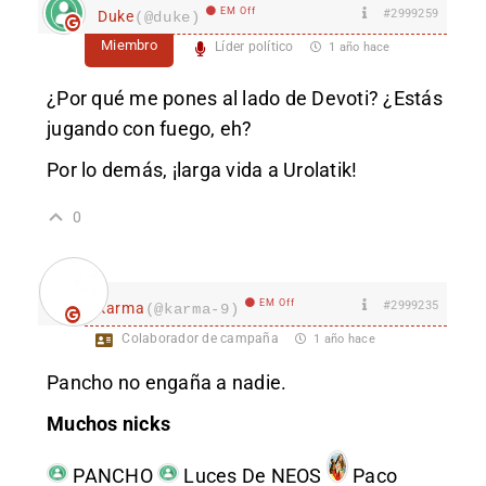
EM Off
#2999259
Duke
(@duke)
Miembro
Líder político
1 año hace
¿Por qué me pones al lado de Devoti? ¿Estás
jugando con fuego, eh?
Por lo demás, ¡larga vida a Urolatik!
0
EM Off
#2999235
karma
(@karma-9)
Colaborador de campaña
1 año hace
Pancho no engaña a nadie.
Muchos nicks
PANCHO
Luces De NEOS
Paco