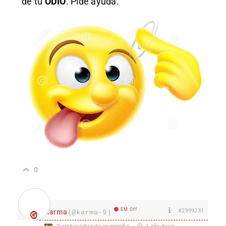
de tu
ODIO
. Pide ayuda.
0
EM Off
#2999231
karma
(@karma-9)