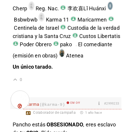
Cherp
Reg. Nac.
李欢喜Lǐ Huánxi
Bsbwbwb
Karma 11
Maricarmen
Centinela de Israel
Custodia de la verdad
cristiana y la Santa Cruz
Custos Libertatis
Poder Obrero
pako
El comediante
(emisión en obras)
Atenea
Un único tarado.
0
EM Off
#2999233
karma
(@karma-9)
Colaborador de campaña
1 año hace
Pancho estás
OBSESIONADO
, eres esclavo