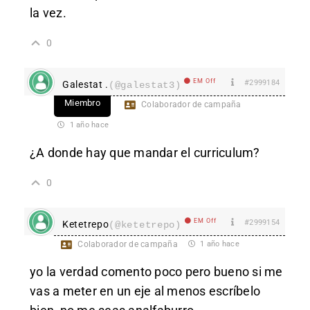
la vez.
0
EM Off
#2999184
Galestat .
(@galestat3)
Miembro
Colaborador de campaña
1 año hace
¿A donde hay que mandar el curriculum?
0
EM Off
#2999154
Ketetrepo
(@ketetrepo)
Colaborador de campaña
1 año hace
yo la verdad comento poco pero bueno si me
vas a meter en un eje al menos escríbelo