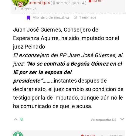
EM Off
nomedigas
(@nomedigas-4)
#2999125
Miembro de Ejecutiva
1 año hace
Juan José Güemes, Conserjero de
Esperanza Aguirre, ha sido imputado por el
juez Peinado
El exconsejero del PP Juan José Güemes, al
juez: “
No se contrató a Begoña Gómez en el
IE por ser la esposa del
presidente”……..
instantes despues de
declarar esto, el juez cambio su condicion de
testigo por la de imputado, aunque aún no le
ha comunicado de que le acusa.
8
Ver respuestas
(3)