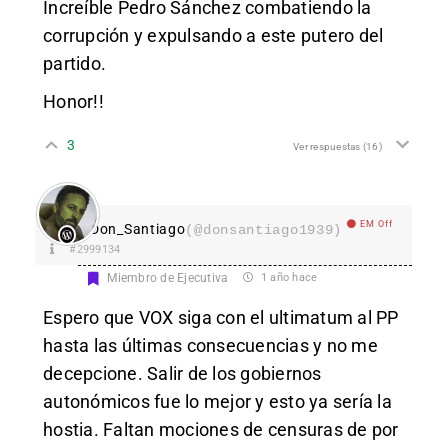
Increíble Pedro Sánchez combatiendo la
corrupción y expulsando a este putero del
partido.
Honor!!
3
Ver respuestas
(16)
EM Off
Don_Santiago
(@donsantiago1939)
#2999134
Miembro de Ejecutiva
1 año hace
Espero que VOX siga con el ultimatum al PP
hasta las últimas consecuencias y no me
decepcione. Salir de los gobiernos
autonómicos fue lo mejor y esto ya sería la
hostia. Faltan mociones de censuras de por