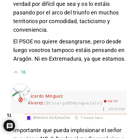
verdad por difícil que sea y os lo estáis
pasando por el arco del triunfo en muchos
territorios por comodidad, tacticismo y
conveniencia.
El PSOE no quiere desangrarse, pero desde
luego vosotros tampoco estáis pensando en
Aragón. Ni en Extremadura, ya que estamos.
16
Ricardo Mínguez
EM Off
Álvarez
(@ricargo85minguezalv)
#3181468
51
Miembro de Ejecutiva
7 meses hace
Importante que pueda implosionar el señor