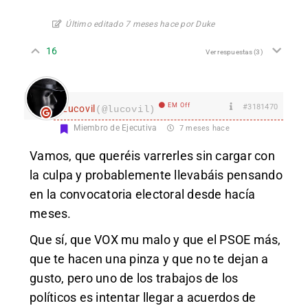
Último editado 7 meses hace por Duke
16
Ver respuestas
(3)
EM Off
#3181470
Lucovil
(@lucovil)
Miembro de Ejecutiva
7 meses hace
Vamos, que queréis varrerles sin cargar con
la culpa y probablemente llevabáis pensando
en la convocatoria electoral desde hacía
meses.
Que sí, que VOX mu malo y que el PSOE más,
que te hacen una pinza y que no te dejan a
gusto, pero uno de los trabajos de los
políticos es intentar llegar a acuerdos de