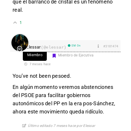
que el barranco de cristal es un fenómeno
real.
1
EM On
#3181474
Elessar
(@elessar)
Miembro
Miembro de Ejecutiva
7 meses hace
You’ve not been pesoed.
En algún momento veremos abstenciones
del PSOE para facilitar gobiernos
autonómicos del PP en la era pos-Sánchez,
ahora este movimiento queda ridículo.
Último editado 7 meses hace por Elessar