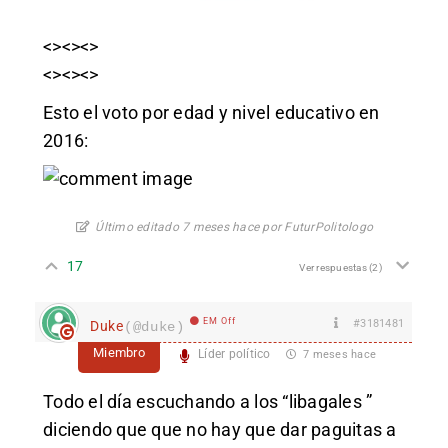
<><><>
<><><>
Esto el voto por edad y nivel educativo en
2016:
Último editado 7 meses hace por FuturPolitologo
17
Ver respuestas
(2)
EM Off
#3181481
Duke
(@duke)
Miembro
Líder político
7 meses hace
Todo el día escuchando a los “libagales ”
diciendo que que no hay que dar paguitas a