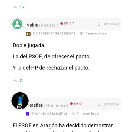
17
EM Off
#3181478
Nabiu
(@nabiu)
Colaborador de campaña
7 meses hace
Doble jugada.
La del PSOE, de ofrecer el pacto.
Y la del PP de rechazar el pacto.
2
EM Off
#3181476
Hereñés
(@herenes)
Miembro de Ejecutiva
7 meses hace
El PSOE en Aragón ha decidido demostrar