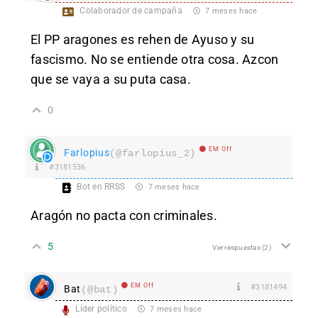
Colaborador de campaña
7 meses hace
El PP aragones es rehen de Ayuso y su
fascismo. No se entiende otra cosa. Azcon
que se vaya a su puta casa.
0
EM Off
Farlopius
(@farlopius_2)
#3181536
Bot en RRSS
7 meses hace
Aragón no pacta con criminales.
5
Ver respuestas
(2)
EM Off
#3181494
Bat
(@bat)
Líder político
7 meses hace