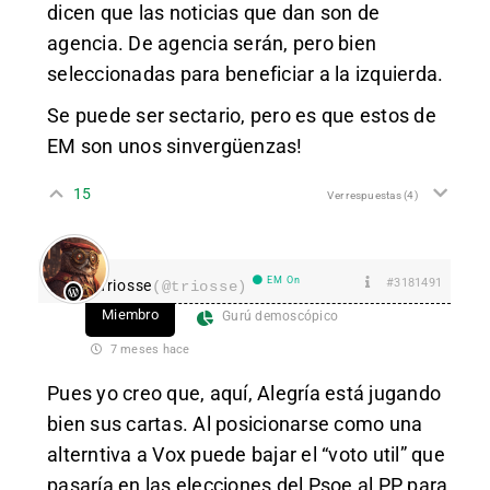
dicen que las noticias que dan son de
agencia. De agencia serán, pero bien
seleccionadas para beneficiar a la izquierda.
Se puede ser sectario, pero es que estos de
EM son unos sinvergüenzas!
15
Ver respuestas
(4)
EM On
#3181491
Triosse
(@triosse)
Miembro
Gurú demoscópico
7 meses hace
Pues yo creo que, aquí, Alegría está jugando
bien sus cartas. Al posicionarse como una
alterntiva a Vox puede bajar el “voto util” que
pasaría en las elecciones del Psoe al PP para