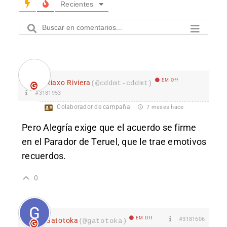
Recientes
EM Off
Riaxo Riviera
(@cddmt-cddmt)
#3181953
Colaborador de campaña
7 meses hace
Pero Alegría exige que el acuerdo se firme
en el Parador de T
eruel, que le trae emotivos
recuerdos.
0
EM Off
#3181606
Gatotoka
(@gatotoka)