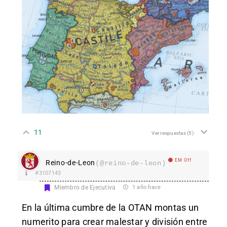
11
Ver respuestas
(5)
EM Off
Reino-de-Leon
(@reino-de-leon)
#3107143
Miembro de Ejecutiva
1 año hace
En la última cumbre de la OTAN montas un
numerito para crear malestar y división entre