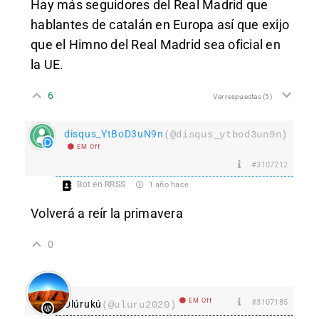
Hay más seguidores del Real Madrid que
hablantes de catalán en Europa así que exijo
que el Himno del Real Madrid sea oficial en
la UE.
6
Ver respuestas
(5)
disqus_YtBoD3uN9n
(@disqus_ytbod3un9n)
EM Off
#3107212
Bot en RRSS
1 año hace
Volverá a reír la primavera
0
EM Off
#3107185
Ulúrukú
(@uluru2020)