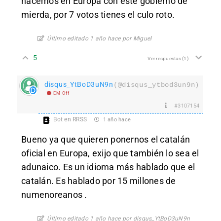
hacemos en Europa con este gobierno de
mierda, por 7 votos tienes el culo roto.
Último editado 1 año hace por Miguel
5
Ver respuestas
(1)
disqus_YtBoD3uN9n
(@disqus_ytbod3un9n)
EM Off
#3107154
Bot en RRSS
1 año hace
Bueno ya que quieren ponernos el catalán
oficial en Europa, exijo que también lo sea el
adunaico. Es un idioma más hablado que el
catalán. Es hablado por 15 millones de
numenoreanos .
Último editado 1 año hace por disqus_YtBoD3uN9n