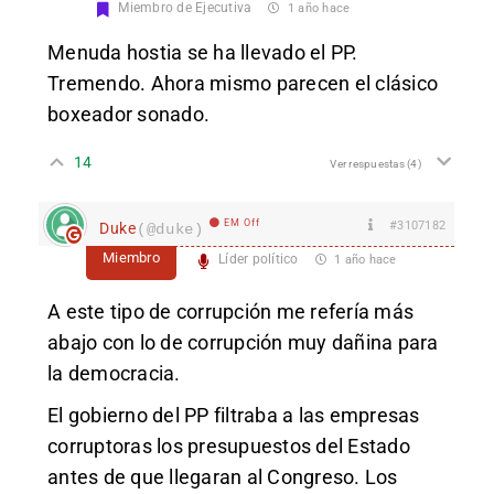
Miembro de Ejecutiva
1 año hace
Menuda hostia se ha llevado el PP.
Tremendo. Ahora mismo parecen el clásico
boxeador sonado.
14
Ver respuestas
(4)
EM Off
#3107182
Duke
(@duke)
Miembro
Líder político
1 año hace
A este tipo de corrupción me refería más
abajo con lo de corrupción muy dañina para
la democracia.
El gobierno del PP filtraba a las empresas
corruptoras los presupuestos del Estado
antes de que llegaran al Congreso. Los