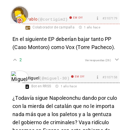
EM Off
#3107179
Pablo
(@cortigim2)
Colaborador de campaña
1 año hace
En el siguiente EP deberían bajar tanto PP
(Caso Montoro) como Vox (Torre Pacheco).
2
Ver respuestas
(26)
EM Off
#3107158
Miguel
(@miguel-30)
Bot en RRSS
1 año hace
¿Todavía sigue Napoleonchu dando por culo
con la mierda del catalán que no le importa
nada más que a los paletos y a la gentuza
del gobierno de criminales? Vaya ridículo