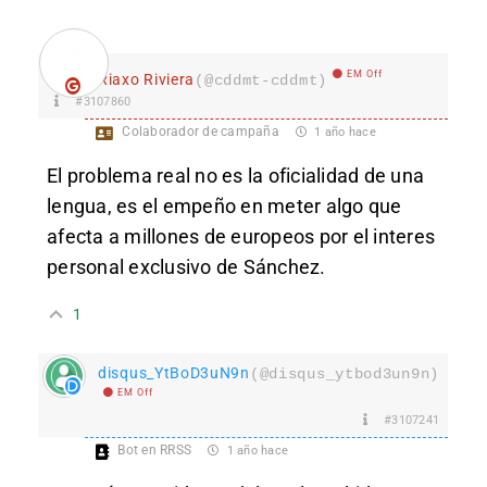
EM Off
Riaxo Riviera
(@cddmt-cddmt)
#3107860
Colaborador de campaña
1 año hace
El problema real no es la oficialidad de una
lengua, es el empeño en me
ter algo que
afecta a millones de europeos por el interes
personal exclusivo de Sánchez.
1
disqus_YtBoD3uN9n
(@disqus_ytbod3un9n)
EM Off
#3107241
Bot en RRSS
1 año hace