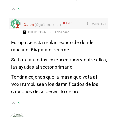
6
EM Off
#3107153
Galon
(@galon7717)
Bot en RRSS
1 año hace
Europa se está replanteando de donde
rascar el 5% para el rearme.
Se barajan todos los escenarios y entre ellos,
las ayudas al sector primario.
Tendría cojones que la masa que vota al
VoxTrumpi, sean los damnificados de los
caprichos de su becerrito de oro.
6