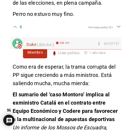
de las elecciones, en plena campaña.
Perro no estuvo muy fino.
6
Ver respuestas
(3)
EM Off
#3107137
Duke
(@duke)
Miembro
Líder político
1 año hace
Como era de esperar, la trama corrupta del
PP sigue creciendo a más ministros. Está
saliendo mucha, mucha mierda:
El sumario del ‘caso Montoro’ implica al
exministro Catalá en el contrato entre
Equipo Económico y Codere para favorecer
96
a la multinacional de apuestas deportivas
Un informe de los Mossos de Escuadra,