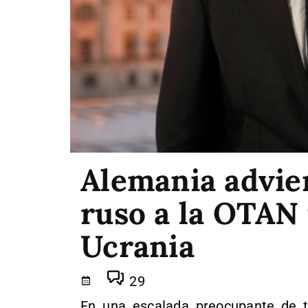
Alemania advie
ruso a la OTAN 
Ucrania
29
En una escalada preocupante de t