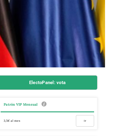
ElectoPanel: vota
Patrón VIP Mensual
3,5€ al mes
Ir