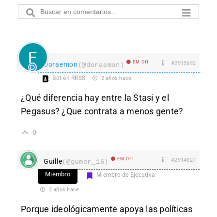
EM Off
#2915692
Doraemon
(@doraemon)
Bot en RRSS
2 años hace
¿Qué diferencia hay entre la Stasi y el
Pegasus? ¿Que contrata a menos gente?
0
EM Off
#2914927
Guille
(@gumer_16)
Miembro
Miembro de Ejecutiva
2 años hace
Porque ideológicamente apoya las políticas