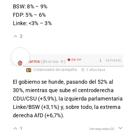
BSW: 8% – 9%
FDP: 5% – 6%
Linke: <3% – 3%
2
EM Off
#2914455
karma
(@karma-9)
Colaborador de campaña
2 años hace
El gobierno se hunde, pasando del 52% al
30%, mientras que sube el centroderecha
CDU/CSU (+5,9%), la izquierda parlamentaria
Linke/BSW (+3,1%) y, sobre todo, la extrema
derecha AfD (+6,7%).
1
Ver respuestas
(3)