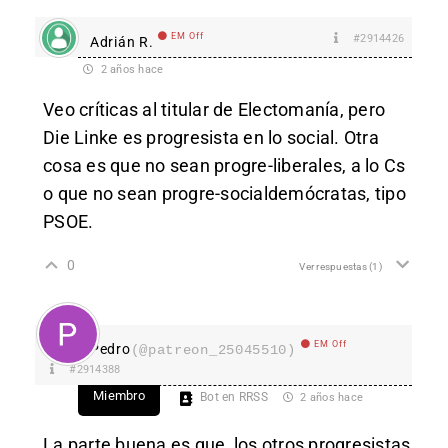
EM Off
#2914426
Adrián R.
2 años hace
Veo críticas al titular de Electomanía, pero
Die Linke es progresista en lo social. Otra
cosa es que no sean progre-liberales, a lo Cs
o que no sean progre-socialdemócratas, tipo
PSOE.
0
Ver respuestas
(1)
EM Off
Pedro
(@patreon_25045510)
#2914388
Miembro
Bot en RRSS
2 años hace
La parte buena es que, los otros progresistas