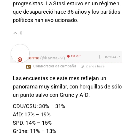
progresistas. La Stasi estuvo en un régimen
que desapareció hace 35 años y los partidos
políticos han evolucionado.
0
EM Off
#2914457
karma
(@karma-9)
Colaborador de campaña
2 años hace
Las encuestas de este mes reflejan un
panorama muy similar, con horquillas de sólo
un punto salvo con Grüne y AfD.
CDU/CSU: 30% – 31%
AfD: 17% – 19%
SPD: 14% – 15%
Grüne: 11% – 13%