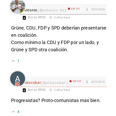
EM Off
#2914354
Antonio
(@antonio-31)
Bot en RRSS
2 años hace
Grüne, CDU, FDP y SPD deberían presentarse
en coalición.
Como mínimo la CDU y FDP por un lado, y
Grüne y SPD otra coalición.
1
EM Off
#2914310
Alescobar
(@alescobar)
Bot en RRSS
2 años hace
Progresistas? Proto-comunistas mas bien.
4