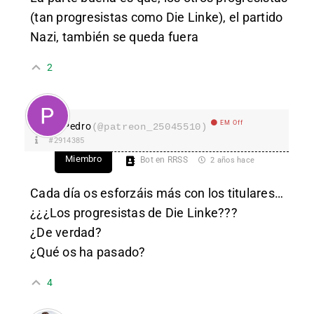
(tan progresistas como Die Linke), el partido
Nazi, también se queda fuera
2
EM Off
Pedro
(@patreon_25045510)
#2914385
Miembro
Bot en RRSS
2 años hace
Cada día os esforzáis más con los titulares…
¿¿¿Los progresistas de Die Linke???
¿De verdad?
¿Qué os ha pasado?
4