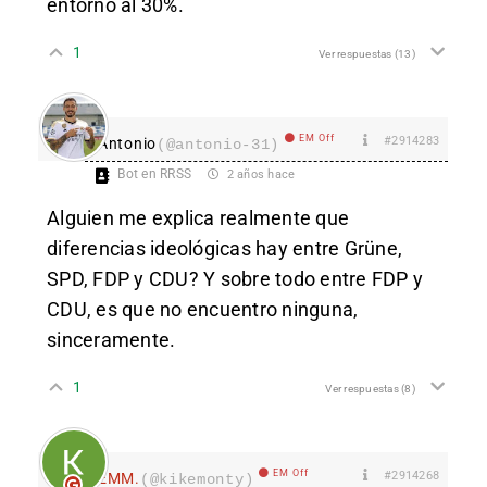
entorno al 30%.
1
Ver respuestas
(13)
EM Off
#2914283
Antonio
(@antonio-31)
Bot en RRSS
2 años hace
Alguien me explica realmente que
diferencias ideológicas hay entre Grüne,
SPD, FDP y CDU? Y sobre todo entre FDP y
CDU, es que no encuentro ninguna,
sinceramente.
1
Ver respuestas
(8)
EM Off
#2914268
EMM.
(@kikemonty)