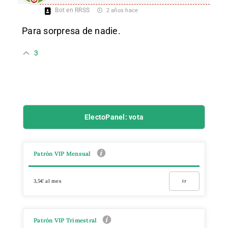
Bot en RRSS
2 años hace
Para sorpresa de nadie.
3
ElectoPanel: vota
Patrón VIP Mensual
3,5€ al mes
Ir
Patrón VIP Trimestral