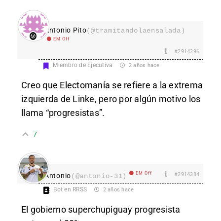
Antonio Pito
(@tramitandolaensalada)
EM Off
#2914296
Miembro de Ejecutiva
2 años hace
Creo que Electomanía se refiere a la extrema
izquierda de Linke, pero por algún motivo los
llama “progresistas”.
7
EM Off
#2914284
Antonio
(@antonio-31)
Bot en RRSS
2 años hace
El gobierno superchupiguay progresista