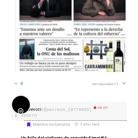
6
Ver respuestas
(1)
EM Off
Devoti
(@patreon_19779035)
#2052773
Miembro de Ejecutiva
5 años hace