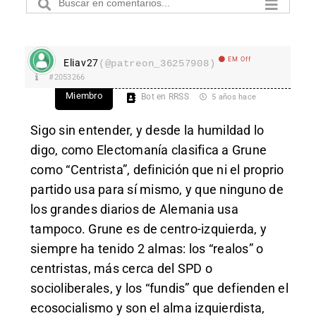
EM Off
Eliav27
(@patreon_36257908)
#2053266
Miembro
Bot en RRSS
5 años hace
Sigo sin entender, y desde la humildad lo
digo, como Electomanía clasifica a Grune
como “Centrista”, definición que ni el proprio
partido usa para sí mismo, y que ninguno de
los grandes diarios de Alemania usa
tampoco. Grune es de centro-izquierda, y
siempre ha tenido 2 almas: los “realos” o
centristas, más cerca del SPD o
socioliberales, y los “fundis” que defienden el
ecosocialismo y son el alma izquierdista,