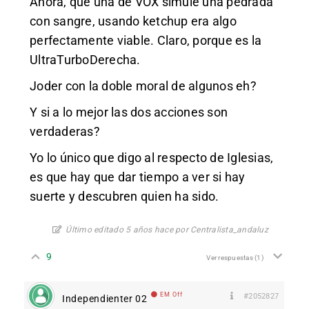
Ahora, que una de VOX simule una pedrada
con sangre, usando ketchup era algo
perfectamente viable. Claro, porque es la
UltraTurboDerecha.
Joder con la doble moral de algunos eh?
Y si a lo mejor las dos acciones son
verdaderas?
Yo lo único que digo al respecto de Iglesias,
es que hay que dar tiempo a ver si hay
suerte y descubren quien ha sido.
Último editado 5 años hace por Centralista_andaluz
9
Ver respuestas
(1)
EM Off
#2052827
Independienter 02