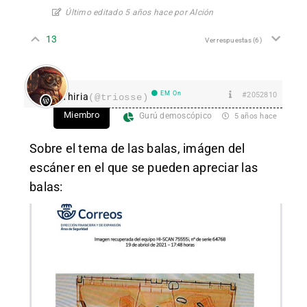
Último editado 5 años hace por Alción
13
Ver respuestas
(6)
EM On
#2052810
Thiria
(@triosse)
Miembro
Gurú demoscópico
5 años hace
Sobre el tema de las balas, imágen del
escáner en el que se pueden apreciar las
balas: