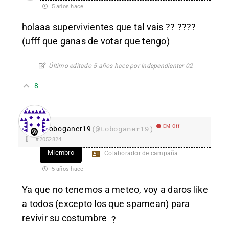
5 años hace
holaaa supervivientes que tal vais ?? ????
(ufff que ganas de votar que tengo)
Último editado 5 años hace por Independienter 02
8
EM Off
toboganer19
(@toboganer19)
#2052824
Miembro
Colaborador de campaña
5 años hace
Ya que no tenemos a meteo, voy a daros like
a todos (excepto los que spamean) para
revivir su costumbre
?