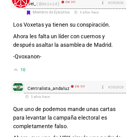
EM Off
#2052836
Dei_
(@deivid)
Miembro de Ejecutiva
5 años hace
Los Voxetas ya tienen su conspiración.
Ahora les falta un líder con cuernos y
después asaltar la asamblea de Madrid.
-Qvoxanon-
10
EM Off
#2052828
Centralista_andaluz
5 años hace
Que uno de podemos mande unas cartas
para levantar la campaña electoral es
completamente falso.