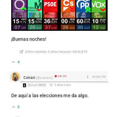
¡Buenas noches!
Último editado 5 años hace por ANALISTA
4
EM Off
#2052798
Conan
(@conan)
Bot en RRSS
5 años hace
De aquí a las elecciones me da algo.
3