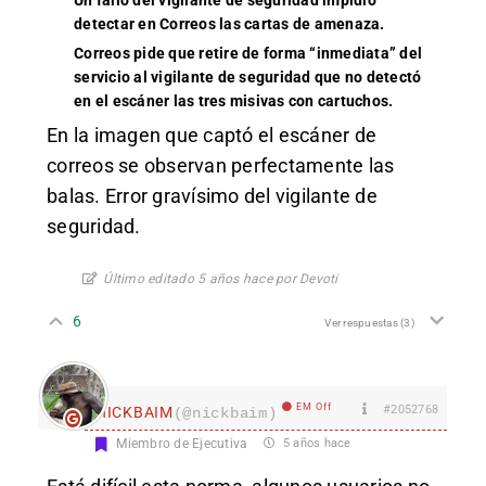
Un fallo del vigilante de seguridad impidió
detectar en Correos las cartas de amenaza.
Correos pide que retire de forma “inmediata” del
servicio al vigilante de seguridad que no detectó
en el escáner las tres misivas con cartuchos.
En la imagen que captó el escáner de
correos se observan perfectamente las
balas. Error gravísimo del vigilante de
seguridad.
Último editado 5 años hace por Devoti
6
Ver respuestas
(3)
EM Off
#2052768
nICKBAIM
(@nickbaim)
Miembro de Ejecutiva
5 años hace