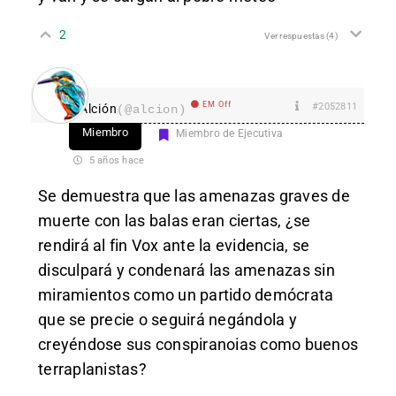
2
Ver respuestas
(4)
EM Off
#2052811
Alción
(@alcion)
Miembro
Miembro de Ejecutiva
5 años hace
Se demuestra que las amenazas graves de
muerte con las balas eran ciertas, ¿se
rendirá al fin Vox ante la evidencia, se
disculpará y condenará las amenazas sin
miramientos como un partido demócrata
que se precie o seguirá negándola y
creyéndose sus conspiranoias como buenos
terraplanistas?