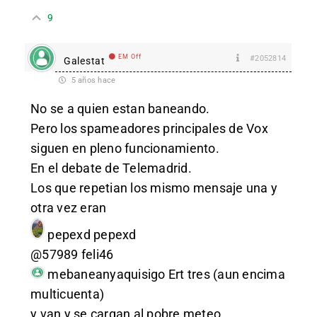
9
EM Off
#2052814
Galestat
5 años hace
No se a quien estan baneando.
Pero los spameadores principales de Vox
siguen en pleno funcionamiento.
En el debate de Telemadrid.
Los que repetian los mismo mensaje una y
otra vez eran
pepexd
pepexd
@57989 feli46
mebaneanyaquisigo
Ert tres (aun encima
multicuenta)
y van y se cargan al pobre meteo