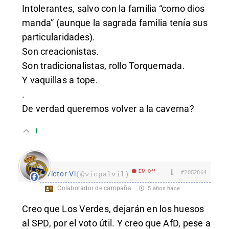
Intolerantes, salvo con la familia “como dios
manda” (aunque la sagrada familia tenía sus
particularidades).
Son creacionistas.
Son tradicionalistas, rollo Torquemada.
Y vaquillas a tope.
.
De verdad queremos volver a la caverna?
1
EM Off
#2052864
Víctor Vi
(@vicpalvil)
Colaborador de campaña
5 años hace
Creo que Los Verdes, dejarán en los huesos
al SPD, por el voto útil. Y creo que AfD, pese a