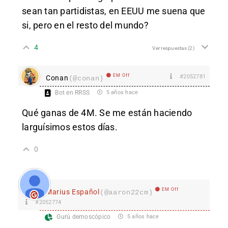
sean tan partidistas, en EEUU me suena que
si, pero en el resto del mundo?
4
Ver respuestas
(2)
EM Off
#2052781
Conan
(@conan)
Bot en RRSS
5 años hace
Qué ganas de 4M. Se me están haciendo
larguísimos estos días.
0
EM Off
Marius Español
(@aaron22cm)
#2052774
Gurú demoscópico
5 años hace