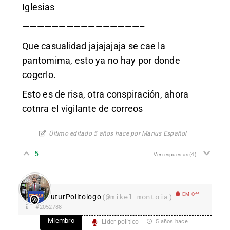
Iglesias
————————————————–
Que casualidad jajajajaja se cae la
pantomima, esto ya no hay por donde
cogerlo.
Esto es de risa, otra conspiración, ahora
cotnra el vigilante de correos
Último editado 5 años hace por Marius Español
5
Ver respuestas
(4)
EM Off
FuturPolitologo
(@mikel_montoia)
#2052788
Miembro
Líder político
5 años hace