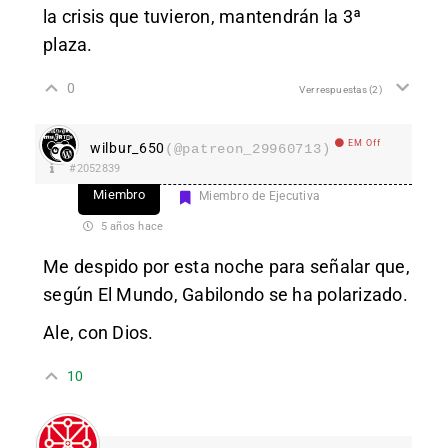
la crisis que tuvieron, mantendrán la 3ª
plaza.
0
Ver respuestas
(2)
EM Off
wilbur_650
(@patreon_29960713)
#2052839
Miembro
Miembro de Ejecutiva
5 años hace
Me despido por esta noche para señalar que,
según El Mundo, Gabilondo se ha polarizado.
Ale, con Dios.
10