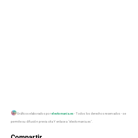
Gráficos elaborados por
electomania.es
- Todos los derechos reservados - se
permite su difusión previa cita Y enlace a "electomania.es".
Compartir