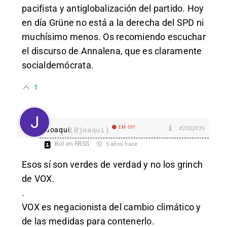
pacifista y antiglobalización del partido. Hoy
en día Grüne no está a la derecha del SPD ni
muchísimo menos. Os recomiendo escuchar
el discurso de Annalena, que es claramente
socialdemócrata.
1
EM Off
#2052939
Joaqui
(@joaqui)
Bot en RRSS
5 años hace
Esos sí son verdes de verdad y no los grinch
de VOX.
.
VOX es negacionista del cambio climático y
de las medidas para contenerlo.