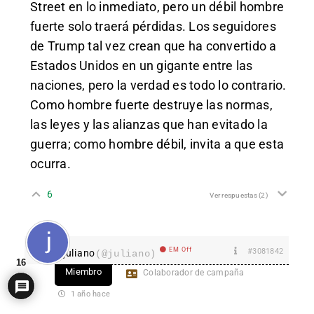
Street en lo inmediato, pero un débil hombre
fuerte solo traerá pérdidas. Los seguidores
de Trump tal vez crean que ha convertido a
Estados Unidos en un gigante entre las
naciones, pero la verdad es todo lo contrario.
Como hombre fuerte destruye las normas,
las leyes y las alianzas que han evitado la
guerra; como hombre débil, invita a que esta
ocurra.
6
Ver respuestas
(2)
EM Off
#3081842
juliano
(@juliano)
16
Miembro
Colaborador de campaña
1 año hace