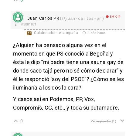
EM Off
Juan Carlos PR
(@juan-carlos-pr)
#3081871
Colaborador de campaña
1 año hace
¿Alguien ha pensado alguna vez en el
momento en que PS conoció a Begoña y
ésta le dijo “mi padre tiene una sauna gay de
donde saco tajá pero no sé cómo declarar” y
él le respondió “soy del PSOE”? ¿Cómo se les
iluminaría a los dos la cara?
Y casos así en Podemos, PP, Vox,
Compromís, CC, etc., y toda su putamadre.
0
Ver respuestas
(1)