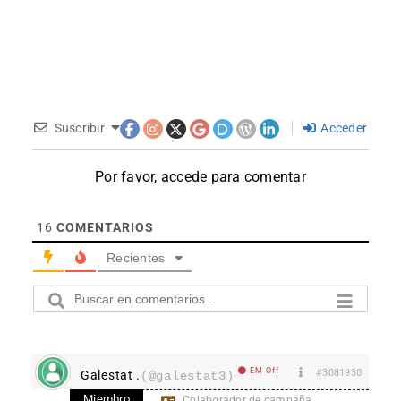
Suscribir
Acceder
Por favor, accede para comentar
16
COMENTARIOS
Recientes
EM Off
#3081930
Galestat .
(@galestat3)
Miembro
Colaborador de campaña