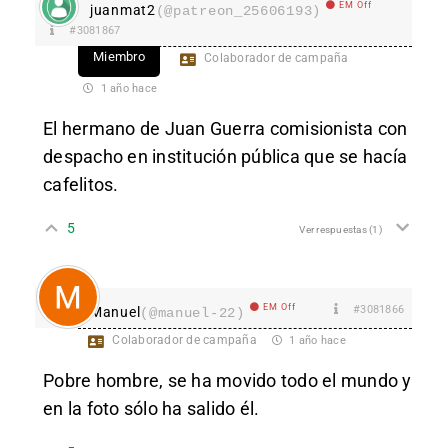
EM Off
juanmat2
(@patreon_25606193)
#3081867
Miembro
Colaborador de campaña
1 año hace
El hermano de Juan Guerra comisionista con
despacho en institución pública que se hacía
cafelitos.
5
Ver respuestas
(1)
EM Off
#3081866
Manuel
(@manuel-22)
Colaborador de campaña
1 año hace
Pobre hombre, se ha movido todo el mundo y
en la foto sólo ha salido él.