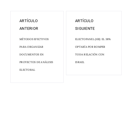
ARTÍCULO
ARTÍCULO
ANTERIOR
SIGUIENTE
MÉTODOS EFECTIVOS
ELECTOPANEL (10J): EL 38%
PARA ORGANIZAR
OPTARÍA POR ROMPER
DOCUMENTOS EN
TODA RELACIÓN CON
PROYECTOS DE ANÁLISIS
ISRAEL
ELECTORAL