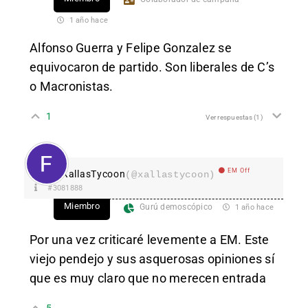
1 año hace
Alfonso Guerra y Felipe Gonzalez se
equivocaron de partido. Son liberales de C’s
o Macronistas.
1
Ver respuestas
(1)
EM Off
XallasTycoon
(@xallastycoon)
#3081888
Miembro
Gurú demoscópico
1 año hace
Por una vez criticaré levemente a EM. Este
viejo pendejo y sus asquerosas opiniones sí
que es muy claro que no merecen entrada
5