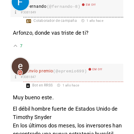
EM Off
Fernando
(@fernando-8)
#3081849
Colaborador de campaña
1 año hace
Arfonzo, donde vas triste de ti?
7
EM Off
envío premio
(@epremio699)
#3081847
Bot en RRSS
1 año hace
Muy bueno este.
El débil hombre fuerte de Estados Unido de
Timothy Snyder
En los últimos dos meses, los inversores han
encontrado una nueva estrategia bursátil,