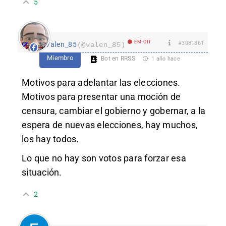
5
EM Off
#3081861
Valen_85
(@valen_85)
Miembro
Bot en RRSS
1 año hace
Motivos para adelantar las elecciones.
Motivos para presentar una moción de
censura, cambiar el gobierno y gobernar, a la
espera de nuevas elecciones, hay muchos,
los hay todos.
Lo que no hay son votos para forzar esa
situación.
2