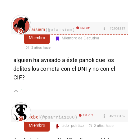
EM Off
#2908337
elaisiem
(@elaisiem)
Miembro
Miembro de Ejecutiva
2 años hace
alguien ha avisado a éste panoli que los
delitos los cometa con el DNI y no con el
CIF?
1
EM Off
#2908152
Rebel
(@psarria1280)
Miembro
Líder político
2 años hace