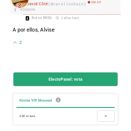
EM Off
David Côté
(@carellcobain)
#2908099
Bot en RRSS
2 años hace
A por ellos, Alvise
2
ElectoPanel: vota
Patrón VIP Mensual
3,5€ al mes
Ir