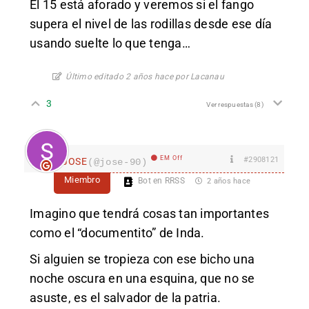
El 15 está aforado y veremos si el fango
supera el nivel de las rodillas desde ese día
usando suelte lo que tenga…
Último editado 2 años hace por Lacanau
3
Ver respuestas
(8)
EM Off
#2908121
JOSE
(@jose-90)
Miembro
Bot en RRSS
2 años hace
Imagino que tendrá cosas tan importantes
como el “documentito” de Inda.
Si alguien se tropieza con ese bicho una
noche oscura en una esquina, que no se
asuste, es el salvador de la patria.