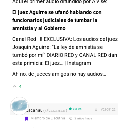
Aquí el primer audio difundido por Alvise:
El juez Aguirre se ufanó hablando con
funcionarios judiciales de tumbar la
amnistía y al Gobierno
Canal Red | ‼️ EXCLUSIVA: Los audios del juez
Joaquín Aguirre: “La ley de amnistía se
tumbó por mí” DIARIO RED y CANAL RED dan
esta primicia: El juez… | Instagram
Ah no, de jueces amigos no hay audios…
4
EM On
#2908122
Lacanau
(@lacanau)
Miembro de Ejecutiva
2 años hace