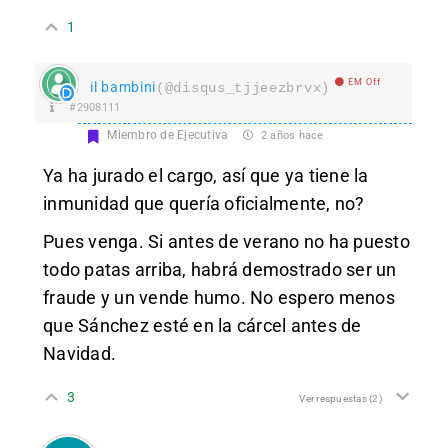
1
EM Off
il bambini
(@disqus_tjjeezbrvx)
#2908111
Miembro de Ejecutiva
2 años hace
Ya ha jurado el cargo, así que ya tiene la
inmunidad que quería oficialmente, no?
Pues venga. Si antes de verano no ha puesto
todo patas arriba, habrá demostrado ser un
fraude y un vende humo. No espero menos
que Sánchez esté en la cárcel antes de
Navidad.
3
Ver respuestas
(2)