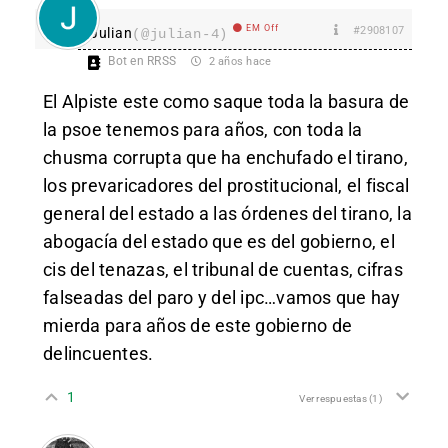
EM Off
#2908107
Julian
(@julian-4)
Bot en RRSS
2 años hace
El Alpiste este como saque toda la basura de
la psoe tenemos para años, con toda la
chusma corrupta que ha enchufado el tirano,
los prevaricadores del prostitucional, el fiscal
general del estado a las órdenes del tirano, la
abogacía del estado que es del gobierno, el
cis del tenazas, el tribunal de cuentas, cifras
falseadas del paro y del ipc…vamos que hay
mierda para años de este gobierno de
delincuentes.
1
Ver respuestas
(1)