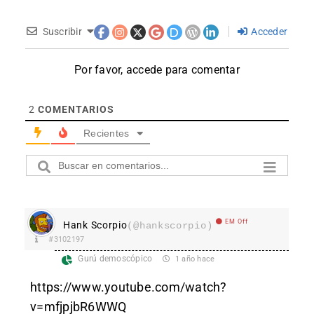
Suscribir
Acceder
Por favor, accede para comentar
2
COMENTARIOS
Recientes
EM Off
Hank Scorpio
(@hankscorpio)
#3102197
Gurú demoscópico
1 año hace
https://www.youtube.com/watch?
v=mfjpjbR6WWQ