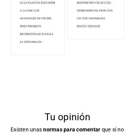
LULA PLANTEA RECURRIR
BARÓMETRO CIS (JUL’25):
A LA OMC LOS
DERRUMBE DEL PSOE CON
ARANCELES DE TRUMP,
UN VOX DISPARADO,
PERO PROMETE
SEGÚN TEZANOS
RECIPROCIDAD SI FALLA
LA DIPLOMACIA
Tu opinión
Existen unas
normas
para comentar
que si no