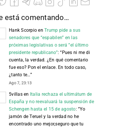
e está comentando…
Hank Scorpio
en
Trump pide a sus
senadores que “espabilen” en las
próximas legislativas o será “el último
presidente republicano”
: “
Pues ni me di
cuenta, la verdad. ¿En qué comentario
fue eso? Pon el enlace. En todo caso,
¿tanto te…
”
Ago 7, 23:13
5villas
en
Italia rechaza el ultimátum de
España y no reevaluará la suspensión de
Schengen hasta el 15 de agosto
: “
Yo
jamón de Teruel y la verdad no he
encontrado uno mejor,seguro que tu