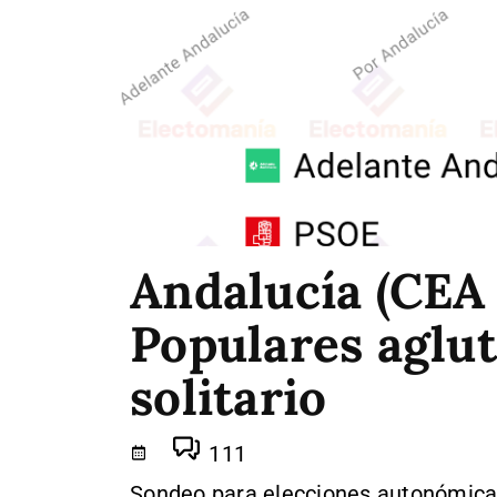
Andalucía (CEA 
Populares aglut
solitario
111
Sondeo para elecciones autonómica