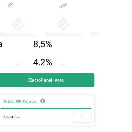
ElectoPanel: vota
Patrón VIP Mensual
3,5€ al mes
Ir