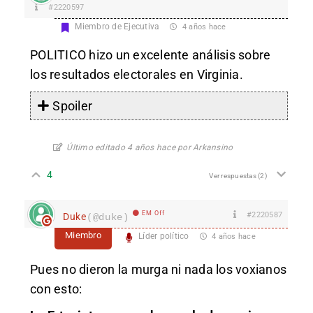
#2220597
Miembro de Ejecutiva
4 años hace
POLITICO hizo un
excelente análisis
sobre
los resultados electorales en Virginia.
Spoiler
Último editado 4 años hace por Arkansino
4
Ver respuestas
(2)
EM Off
#2220587
Duke
(@duke)
Miembro
Líder político
4 años hace
Pues no dieron la murga ni nada los voxianos
con esto: