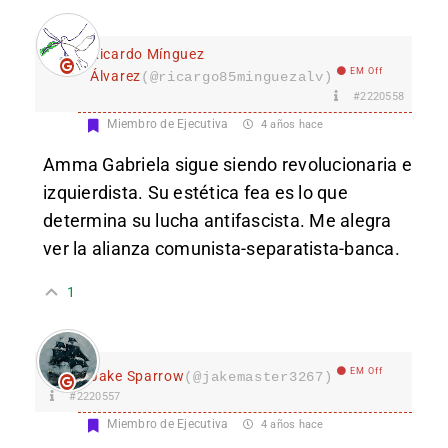
Ricardo Mínguez
EM Off
Álvarez
(@ricargo85minguezalv)
#2220558
Miembro de Ejecutiva
4 años hace
Amma Gabriela sigue siendo revolucionaria e
izquierdista. Su estética fea es lo que
determina su lucha antifascista. Me alegra
ver la alianza comunista-separatista-banca.
1
EM Off
Jake Sparrow
(@jakemaster3267)
#2220557
Miembro de Ejecutiva
4 años hace