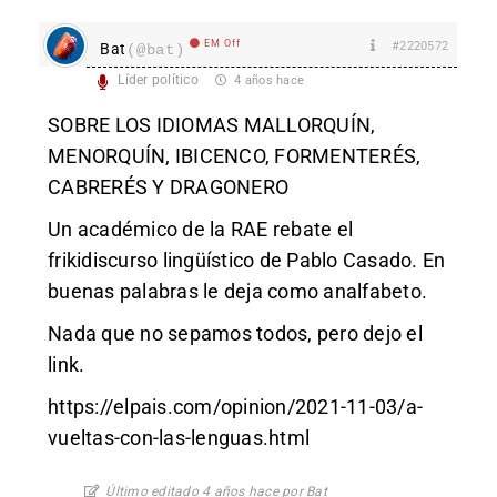
EM Off
#2220572
Bat
(@bat)
Líder político
4 años hace
SOBRE LOS IDIOMAS MALLORQUÍN,
MENORQUÍN, IBICENCO, FORMENTERÉS,
CABRERÉS Y DRAGONERO
Un académico de la RAE rebate el
frikidiscurso lingüístico de Pablo Casado. En
buenas palabras le deja como analfabeto.
Nada que no sepamos todos, pero dejo el
link.
https://elpais.com/opinion/2021-11-03/a-
vueltas-con-las-lenguas.html
Último editado 4 años hace por Bat