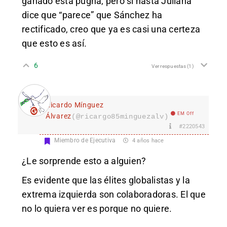
ganado esta pugna, pero si hasta Juliana
dice que “parece” que Sánchez ha
rectificado, creo que ya es casi una certeza
que esto es así.
6
Ver respuestas
(1)
Ricardo Mínguez
EM Off
Álvarez
(@ricargo85minguezalv)
#2220543
Miembro de Ejecutiva
4 años hace
¿Le sorprende esto a alguien?
Es evidente que las élites globalistas y la
extrema izquierda son colaboradoras. El que
no lo quiera ver es porque no quiere.