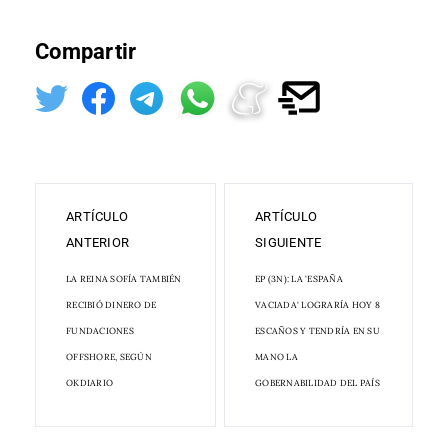
Compartir
ARTÍCULO
ARTÍCULO
ANTERIOR
SIGUIENTE
LA REINA SOFÍA TAMBIÉN
EP (3N): LA 'ESPAÑA
RECIBIÓ DINERO DE
VACIADA' LOGRARÍA HOY 8
FUNDACIONES
ESCAÑOS Y TENDRÍA EN SU
OFFSHORE, SEGÚN
MANO LA
OKDIARIO
GOBERNABILIDAD DEL PAÍS