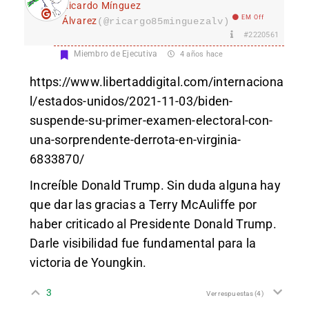
Ricardo Mínguez
EM Off
Álvarez
(@ricargo85minguezalv)
#2220561
Miembro de Ejecutiva
4 años hace
https://www.libertaddigital.com/internaciona
l/estados-unidos/2021-11-03/biden-
suspende-su-primer-examen-electoral-con-
una-sorprendente-derrota-en-virginia-
6833870/
Increíble Donald Trump. Sin duda alguna hay
que dar las gracias a Terry McAuliffe por
haber criticado al Presidente Donald Trump.
Darle visibilidad fue fundamental para la
victoria de Youngkin.
3
Ver respuestas
(4)