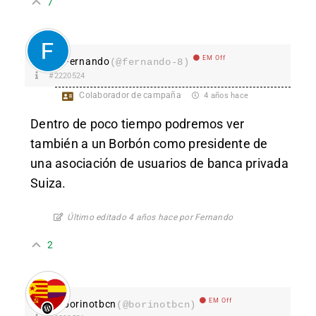
7
EM Off
Fernando
(@fernando-8)
#2220524
Colaborador de campaña
4 años hace
Dentro de poco tiempo podremos ver
también a un Borbón como presidente de
una asociación de usuarios de banca privada
Suiza.
Último editado 4 años hace por Fernando
2
EM Off
borinotbcn
(@borinotbcn)