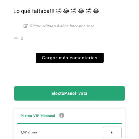
Lo qué faltaba!!! 🤣 😂 🤣 😂 🤣 😂
Último editado 4 años hace por Jose
0
Cargar más comentarios
ElectoPanel: vota
Patrón VIP Mensual
3,5€ al mes
Ir