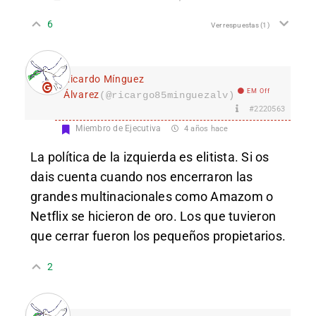
6
Ver respuestas
(1)
Ricardo Mínguez
EM Off
Álvarez
(@ricargo85minguezalv)
#2220563
Miembro de Ejecutiva
4 años hace
La política de la izquierda es elitista. Si os
dais cuenta cuando nos encerraron las
grandes multinacionales como Amazom o
Netflix se hicieron de oro. Los que tuvieron
que cerrar fueron los pequeños propietarios.
2