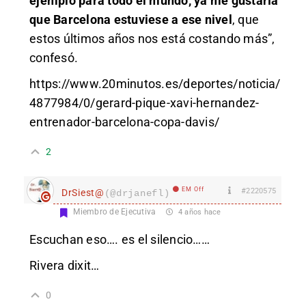
ejemplo para todo el mundo, ya me gustaría
que Barcelona estuviese a ese nivel
, que
estos últimos años nos está costando más”,
confesó.
https://www.20minutos.es/deportes/noticia/
4877984/0/gerard-pique-xavi-hernandez-
entrenador-barcelona-copa-davis/
2
EM Off
#2220575
DrSiest@
(@drjanefl)
Miembro de Ejecutiva
4 años hace
Escuchan eso…. es el silencio……
Rivera dixit…
0