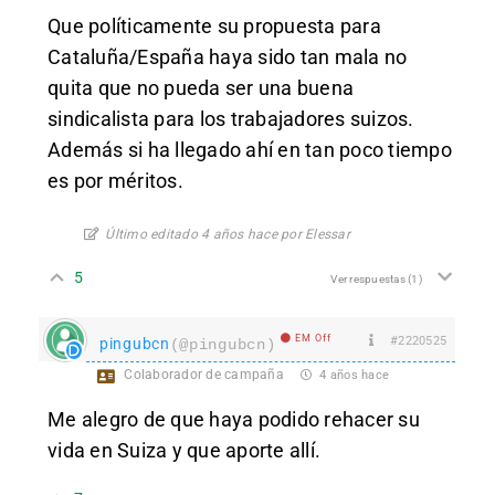
Que políticamente su propuesta para
Cataluña/España haya sido tan mala no
quita que no pueda ser una buena
sindicalista para los trabajadores suizos.
Además si ha llegado ahí en tan poco tiempo
es por méritos.
Último editado 4 años hace por Elessar
5
Ver respuestas
(1)
EM Off
#2220525
pingubcn
(@pingubcn)
Colaborador de campaña
4 años hace
Me alegro de que haya podido rehacer su
vida en Suiza y que aporte allí.