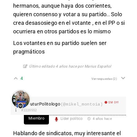
hermanos, aunque haya dos corrientes,
quieren consenso y votar a su partido.. Solo
crea desasosiego en el votante , en el PP o si
ocurriera en otros partidos es lo mismo
Los votantes en su partido suelen ser
pragmáticos
Último editado 4 años hace por Marius Español
4
Ver respuestas
(2)
EM Off
FuturPolitologo
(@mikel_montoia)
#2220552
Miembro
Líder político
4 años hace
Hablando de sindicatos, muy interesante el