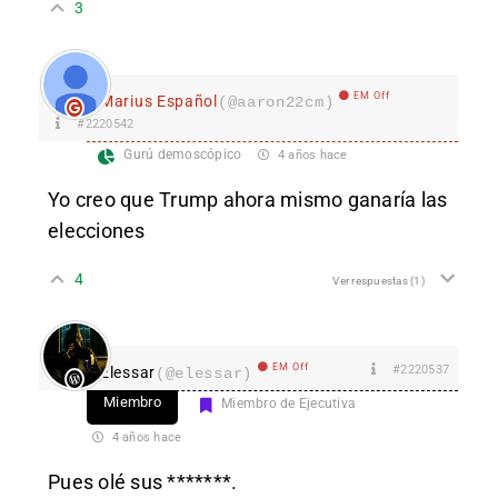
3
EM Off
Marius Español
(@aaron22cm)
#2220542
Gurú demoscópico
4 años hace
Yo creo que Trump ahora mismo ganaría las
elecciones
4
Ver respuestas
(1)
EM Off
#2220537
Elessar
(@elessar)
Miembro
Miembro de Ejecutiva
4 años hace
Pues olé sus *******.