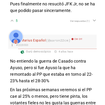
Pues finalmente no resucitó JFK Jr, no se ha
que podido pasar sinceramente.
5
Ver respuestas
(1)
EM Off
Marius Español
(@aaron22cm)
#2220553
Gurú demoscópico
4 años hace
No entiendo la guerra de Casado contra
Ayuso, pero si fue Ayuso la que ha
remontado al PP que estaba en torno al 22-
23% hasta el 28-30%
En las próximas semanas veremos si el PP
cae al 25% o menos, pero tiene pinta, los
votantes fieles no les gusta las guerras entre