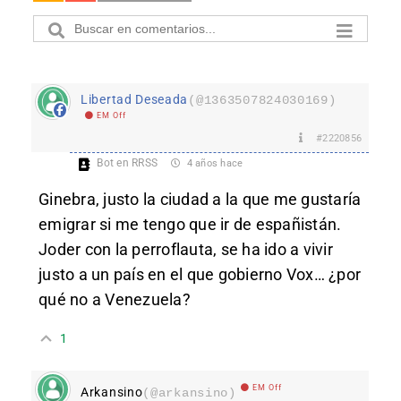
Libertad Deseada
(@1363507824030169)
EM Off
#2220856
Bot en RRSS
4 años hace
Ginebra, justo la ciudad a la que me gustaría
emigrar si me tengo que ir de españistán.
Joder con la perroflauta, se ha ido a vivir
justo a un país en el que gobierno Vox… ¿por
qué no a Venezuela?
1
EM Off
Arkansino
(@arkansino)