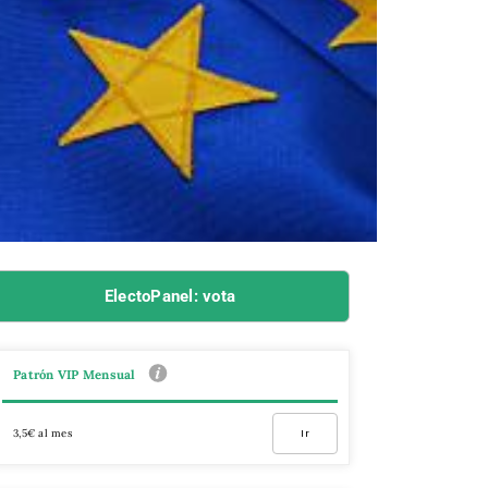
ElectoPanel: vota
Patrón VIP Mensual
3,5€ al mes
Ir