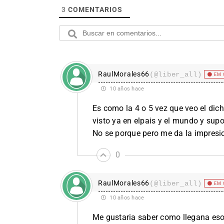
3
COMENTARIOS
RaulMorales66
(@liber_all)
EM 
10 años hace
Es como la 4 o 5 vez que veo el dic
visto ya en elpais y el mundo y sup
No se porque pero me da la impresi
0
RaulMorales66
(@liber_all)
EM 
10 años hace
Me gustaria saber como llegana eso