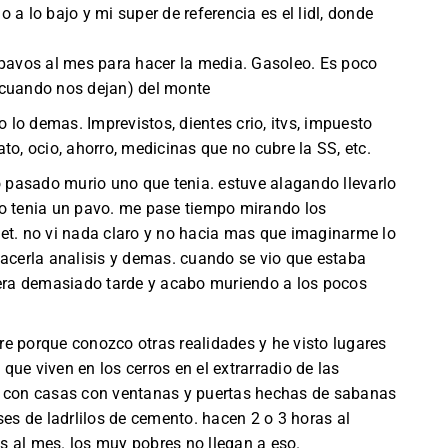
 a lo bajo y mi super de referencia es el lidl, donde
 pavos al mes para hacer la media. Gasoleo. Es poco
(cuando nos dejan) del monte
lo demas. Imprevistos, dientes crio, itvs, impuesto
gato, ocio, ahorro, medicinas que no cubre la SS, etc.
ño pasado murio uno que tenia. estuve alagando llevarlo
no tenia un pavo. me pase tiempo mirando los
et. no vi nada claro y no hacia mas que imaginarme lo
hacerla analisis y demas. cuando se vio que estaba
 era demasiado tarde y acabo muriendo a los pocos
e porque conozco otras realidades y he visto lugares
ue viven en los cerros en el extrarradio de las
, con casas con ventanas y puertas hechas de sabanas
ses de ladrlilos de cemento. hacen 2 o 3 horas al
 al mes. los muy pobres no llegan a eso.