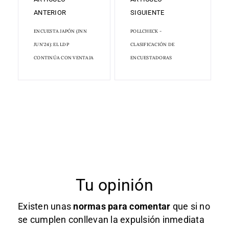
ANTERIOR
SIGUIENTE
ENCUESTA JAPÓN (JNN
POLLCHECK -
JUN'24): EL LDP
CLASIFICACIÓN DE
CONTINÚA CON VENTAJA
ENCUESTADORAS
Tu opinión
Existen unas
normas
para comentar
que si no
se cumplen conllevan la expulsión inmediata