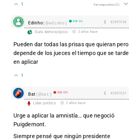
1
Ver respuestas
(2)
EM On
#2897038
Edinho
(@edinho)
Gurú demoscópico
2 años hace
Pueden dar todas las prisas que quieran pero
depende de los jueces el tiempo que se tarde
en aplicar
1
EM Off
#2897037
Bat
(@bat)
Líder político
2 años hace
Urge a aplicar la amnistía… que negoció
Puigdemont.
Siempre pensé que ningún presidente