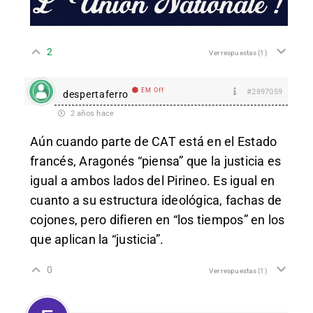
2
Ver respuestas
(1)
EM Off
#2897059
despertaferro
2 años hace
Aún cuando parte de CAT está en el Estado
francés, Aragonés “piensa” que la justicia es
igual a ambos lados del Pirineo. Es igual en
cuanto a su estructura ideológica, fachas de
cojones, pero difieren en “los tiempos” en los
que aplican la “justicia”.
0
Ver respuestas
(1)