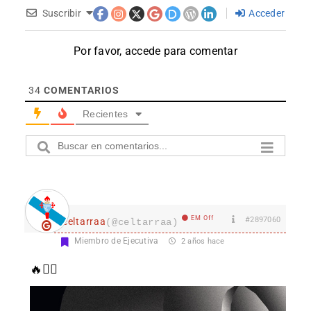
Suscribir
Acceder
Por favor, accede para comentar
34
COMENTARIOS
Recientes
EM Off
#2897060
celtarraa
(@celtarraa)
Miembro de Ejecutiva
2 años hace
🔥✋🏻