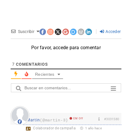
Suscribir
Acceder
Por favor, accede para comentar
7
COMENTARIOS
Recientes
EM Off
#3031580
Martin
(@martin-3)
Colaborador de campaña
1 año hace