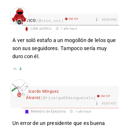
EM Off
#3031494
VICO
(@vico_xxi)
Líder político
1 año hace
A ver soló estafo a un mogollón de lelos que
son sus seguidores. Tampoco sería muy
duro con él.
4
Ricardo Mínguez
EM Off
Álvarez
(@ricargo85minguezalv)
#3031457
Miembro de Ejecutiva
1 año hace
Un error de un presidente que es buena