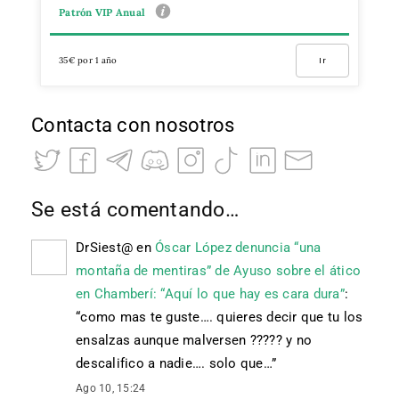
Patrón VIP Anual
35€ por 1 año
Ir
Contacta con nosotros
Se está comentando…
DrSiest@
en
Óscar López denuncia “una
montaña de mentiras” de Ayuso sobre el ático
en Chamberí: “Aquí lo que hay es cara dura”
:
“
como mas te guste…. quieres decir que tu los
ensalzas aunque malversen ????? y no
descalifico a nadie…. solo que…
”
Ago 10, 15:24