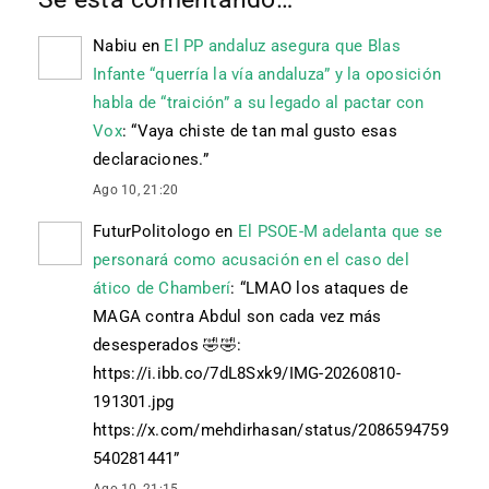
Nabiu
en
El PP andaluz asegura que Blas
Infante “querría la vía andaluza” y la oposición
habla de “traición” a su legado al pactar con
Vox
: “
Vaya chiste de tan mal gusto esas
declaraciones.
”
Ago 10, 21:20
FuturPolitologo
en
El PSOE-M adelanta que se
personará como acusación en el caso del
ático de Chamberí
: “
LMAO los ataques de
MAGA contra Abdul son cada vez más
desesperados 🤣🤣:
https://i.ibb.co/7dL8Sxk9/IMG-20260810-
191301.jpg
https://x.com/mehdirhasan/status/2086594759
540281441
”