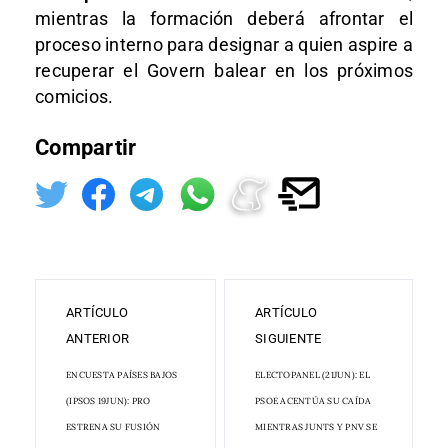
mientras la formación deberá afrontar el
proceso interno para designar a quien aspire a
recuperar el Govern balear en los próximos
comicios.
Compartir
ARTÍCULO
ARTÍCULO
ANTERIOR
SIGUIENTE
ENCUESTA PAÍSES BAJOS
ELECTOPANEL (21JUN): EL
(IPSOS 19JUN): PRO
PSOE ACENTÚA SU CAÍDA
ESTRENA SU FUSIÓN
MIENTRAS JUNTS Y PNV SE