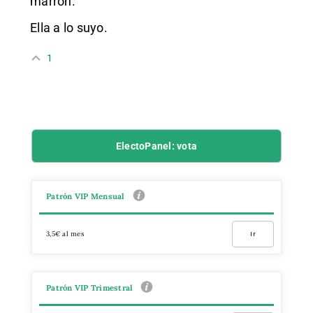
marrón.
Ella a lo suyo.
1
ElectoPanel: vota
Patrón VIP Mensual
3,5€ al mes
Ir
Patrón VIP Trimestral