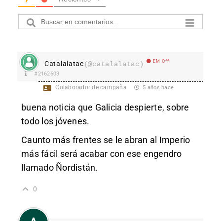
EM Off
Catalalatac
(@catalalatac)
#2162603
Colaborador de campaña
5 años hace
buena noticia que Galicia despierte, sobre
todo los jóvenes.
Caunto más frentes se le abran al Imperio
más fácil será acabar con ese engendro
llamado Ñordistán.
0