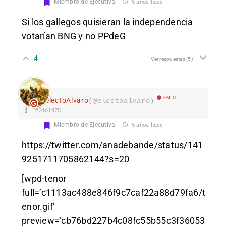
Miembro de Ejecutiva
5 años hace
Si los gallegos quisieran la independencia
votarían BNG y no PPdeG
4
Ver respuestas
(5)
EM Off
electoAlvaro
(@electoalvaro)
#2161975
Miembro de Ejecutiva
5 años hace
https://twitter.com/anadebande/status/141
9251711705862144?s=20
[wpd-tenor
full=’c1113ac488e846f9c7caf22a88d79fa6/t
enor.gif’
preview=’cb76bd227b4c08fc55b55c3f36053