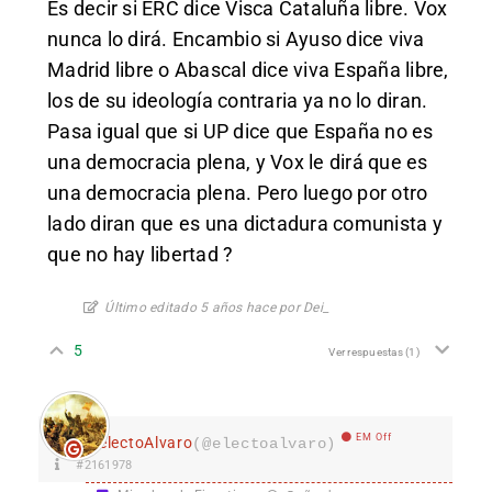
Es decir si ERC dice Visca Cataluña libre. Vox
nunca lo dirá. Encambio si Ayuso dice viva
Madrid libre o Abascal dice viva España libre,
los de su ideología contraria ya no lo diran.
Pasa igual que si UP dice que España no es
una democracia plena, y Vox le dirá que es
una democracia plena. Pero luego por otro
lado diran que es una dictadura comunista y
que no hay libertad ?
Último editado 5 años hace por Dei_
5
Ver respuestas
(1)
EM Off
electoAlvaro
(@electoalvaro)
#2161978