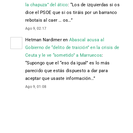
la chapuza” del ático
: “
Los de izquierdas si os
dice el PSOE que si os tiráis por un barranco
rebotais al caer … os…
”
Ago 9, 02:17
Hetman Nardimer
en
Abascal acusa al
Gobierno de “delito de traición” en la crisis de
Ceuta y le ve “sometido” a Marruecos
:
“
Supongo que el “eso da igual” es lo más
parecido que estás dispuesto a dar para
aceptar que usaste información…
”
Ago 9, 01:08