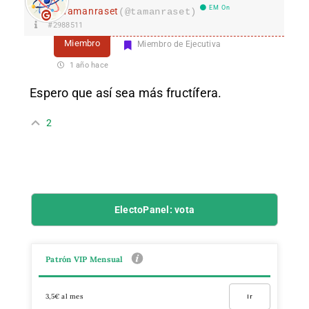
EM On
Tamanraset
(@tamanraset)
#2988511
Miembro
Miembro de Ejecutiva
1 año hace
Espero que así sea más fructífera.
2
ElectoPanel: vota
Patrón VIP Mensual
3,5€ al mes
Ir