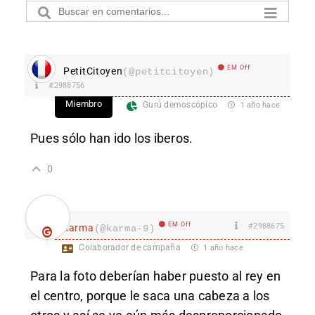
EM Off
PetitCitoyen
(@petitcitoyen)
#2988756
Miembro
Gurú demoscópico
1 año hace
Pues sólo han ido los iberos.
0
EM Off
#2988675
karma
(@karma-9)
Colaborador de campaña
1 año hace
Para la foto deberían haber puesto al rey en
el centro, porque le saca una cabeza a los