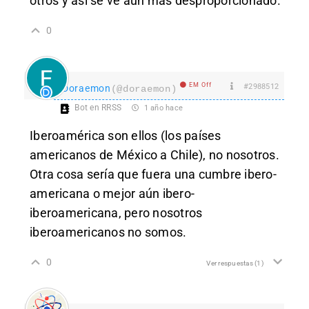
otros y así se ve aún más desproporcionado.
0
EM Off
#2988512
Doraemon
(@doraemon)
Bot en RRSS
1 año hace
Iberoamérica son ellos (los países
americanos de México a Chile), no nosotros.
Otra cosa sería que fuera una cumbre ibero-
americana o mejor aún ibero-
iberoamericana, pero nosotros
iberoamericanos no somos.
0
Ver respuestas
(1)