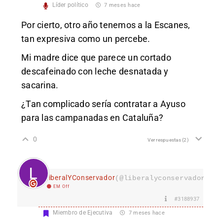
Líder político
7 meses hace
Por cierto, otro año tenemos a la Escanes,
tan expresiva como un percebe.
Mi madre dice que parece un cortado
descafeinado con leche desnatada y
sacarina.
¿Tan complicado sería contratar a Ayuso
para las campanadas en Cataluña?
0
Ver respuestas
(2)
LiberalYConservador
(@liberalyconservador133
EM Off
#3188937
Miembro de Ejecutiva
7 meses hace