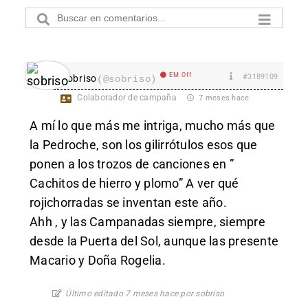
EM Off
#3189109
sobriso
(@sobriso)
Colaborador de campaña
7 meses hace
A mí lo que más me intriga, mucho más que
la Pedroche, son los gilirrótulos esos que
ponen a los trozos de canciones en ”
Cachitos de hierro y plomo” A ver qué
rojichorradas se inventan este año.
Ahh , y las Campanadas siempre, siempre
desde la Puerta del Sol, aunque las presente
Macario y Doña Rogelia.
Último editado 7 meses hace por sobriso