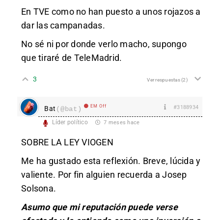
En TVE como no han puesto a unos rojazos a
dar las campanadas.
No sé ni por donde verlo macho, supongo
que tiraré de TeleMadrid.
3
Ver respuestas
(2)
EM Off
#3188934
Bat
(@bat)
Líder político
7 meses hace
SOBRE LA LEY VIOGEN
Me ha gustado esta reflexión. Breve, lúcida y
valiente. Por fin alguien recuerda a Josep
Solsona.
Asumo que mi reputación puede verse