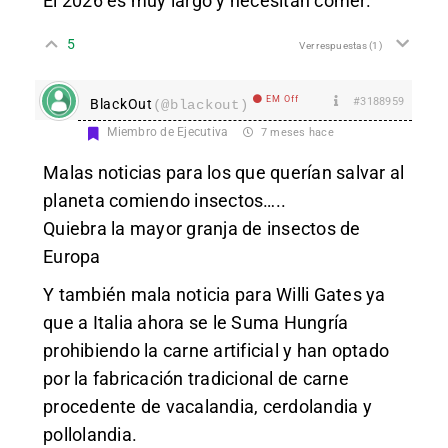
El 2026 es muy largo y necesitan comer.
5
Ver respuestas
(1)
EM Off
#3188959
BlackOut
(@blackout)
Miembro de Ejecutiva
7 meses hace
Malas noticias para los que querían salvar al
planeta comiendo insectos…..
Quiebra la mayor granja de insectos de
Europa
Y también mala noticia para Willi Gates ya
que a Italia ahora se le Suma Hungría
prohibiendo la carne artificial y han optado
por la fabricación tradicional de carne
procedente de vacalandia, cerdolandia y
pollolandia.