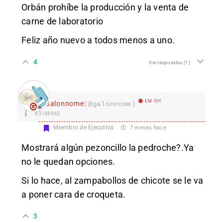
Orbán prohíbe la producción y la venta de
carne de laboratorio
Feliz año nuevo a todos menos a uno.
4
Ver respuestas
(1)
EM Off
Galonnome
(@galonnome)
#3188945
Miembro de Ejecutiva
7 meses hace
Mostrará algún pezoncillo la pedroche?.Ya
no le quedan opciones.
Si lo hace, al zampabollos de chicote se le va
a poner cara de croqueta.
3