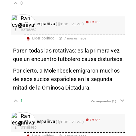
0
EM Off
Ran españiva
(@ran-viva)
#3188982
Líder político
7 meses hace
Paren todas las rotativas: es la primera vez
que un encuentro futbolero causa disturbios.
Por cierto, a Molenbeek emigraron muchos
de esos sucios españoles en la segunda
mitad de la Ominosa Dictadura.
1
Ver respuestas
(1)
EM Off
Ran españiva
(@ran-viva)
#3188980