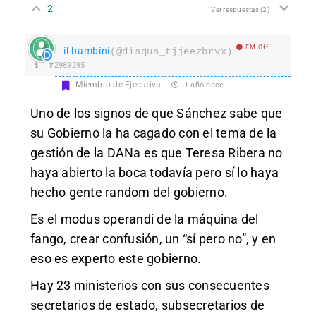
2
Ver respuestas
(2)
EM Off
il bambini
(@disqus_tjjeezbrvx)
#2989295
Miembro de Ejecutiva
1 año hace
Uno de los signos de que Sánchez sabe que
su Gobierno la ha cagado con el tema de la
gestión de la DANa es que Teresa Ribera no
haya abierto la boca todavía pero sí lo haya
hecho gente random del gobierno.
Es el modus operandi de la máquina del
fango, crear confusión, un “sí pero no”, y en
eso es experto este gobierno.
Hay 23 ministerios con sus consecuentes
secretarios de estado, subsecretarios de