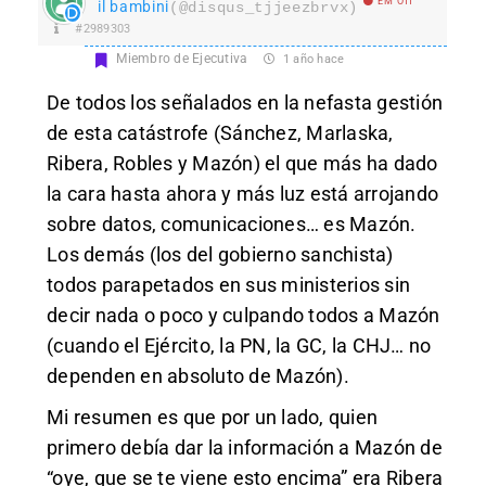
EM Off
il bambini
(@disqus_tjjeezbrvx)
#2989303
Miembro de Ejecutiva
1 año hace
De todos los señalados en la nefasta gestión
de esta catástrofe (Sánchez, Marlaska,
Ribera, Robles y Mazón) el que más ha dado
la cara hasta ahora y más luz está arrojando
sobre datos, comunicaciones… es Mazón.
Los demás (los del gobierno sanchista)
todos parapetados en sus ministerios sin
decir nada o poco y culpando todos a Mazón
(cuando el Ejército, la PN, la GC, la CHJ… no
dependen en absoluto de Mazón).
Mi resumen es que por un lado, quien
primero debía dar la información a Mazón de
“oye, que se te viene esto encima” era Ribera