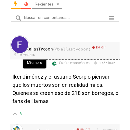
Recientes
EM Off
XallasTycoon
(@xallastycoon)
#2989366
Miembro
Gurú demoscópico
1 año hace
Iker Jiménez y el usuario Scorpio piensan
que los muertos son en realidad miles.
Quienes se creen eso de 218 son borregos, o
fans de Hamas
6
EM Off