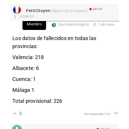
EM Off
PetitCitoyen
(@petitcitoyen)
#2989321
Miembro
Gurú demoscópico
1 año hace
Los datos de fallecidos en todas las
provincias:
Valencia: 218
Albacete: 6
Cuenca: 1
Málaga 1
Total provisional: 226
3
Ver respuestas
(14)