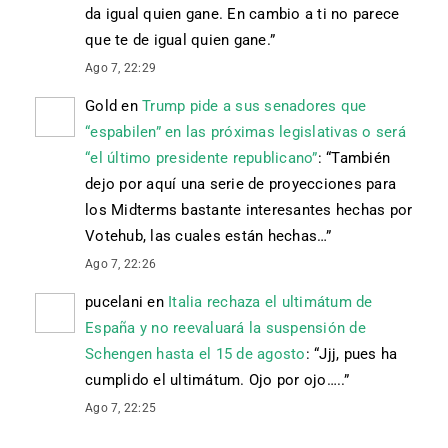
da igual quien gane. En cambio a ti no parece
que te de igual quien gane.
”
Ago 7, 22:29
Gold
en
Trump pide a sus senadores que
“espabilen” en las próximas legislativas o será
“el último presidente republicano”
: “
También
dejo por aquí una serie de proyecciones para
los Midterms bastante interesantes hechas por
Votehub, las cuales están hechas…
”
Ago 7, 22:26
pucelani
en
Italia rechaza el ultimátum de
España y no reevaluará la suspensión de
Schengen hasta el 15 de agosto
: “
Jjj, pues ha
cumplido el ultimátum. Ojo por ojo…..
”
Ago 7, 22:25