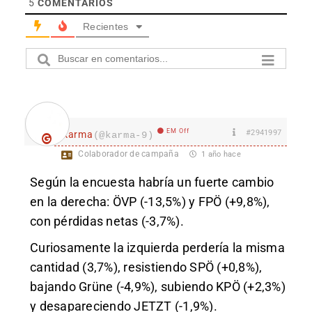
5
COMENTARIOS
Recientes
EM Off
#2941997
karma
(@karma-9)
Colaborador de campaña
1 año hace
Según la encuesta habría un fuerte cambio
en la derecha: ÖVP (-13,5%) y FPÖ (+9,8%),
con pérdidas netas (-3,7%).
Curiosamente la izquierda perdería la misma
cantidad (3,7%), resistiendo SPÖ (+0,8%),
bajando Grüne (-4,9%), subiendo KPÖ (+2,3%)
y desapareciendo JETZT (-1,9%).