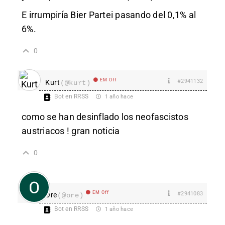
E irrumpiría Bier Partei pasando del 0,1% al
6%.
0
EM Off
#2941132
Kurt
(@kurt)
Bot en RRSS
1 año hace
como se han desinflado los neofascistos
austriacos ! gran noticia
0
EM Off
#2941083
Ore
(@ore)
Bot en RRSS
1 año hace