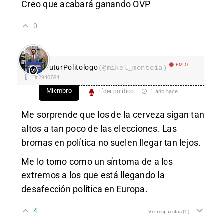
Creo que acabará ganando OVP
0
EM Off
FuturPolitologo
(@mikel_montoia)
#2940594
Miembro
Líder político
1 año hace
Me sorprende que los de la cerveza sigan tan
altos a tan poco de las elecciones. Las
bromas en política no suelen llegar tan lejos.
Me lo tomo como un síntoma de a los
extremos a los que está llegando la
desafección política en Europa.
4
Ver respuestas
(1)