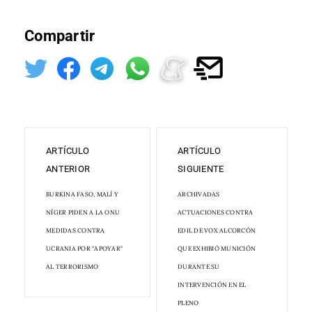
Compartir
ARTÍCULO
ARTÍCULO
ANTERIOR
SIGUIENTE
BURKINA FASO, MALÍ Y
ARCHIVADAS
NÍGER PIDEN A LA ONU
ACTUACIONES CONTRA
MEDIDAS CONTRA
EDIL DE VOX ALCORCÓN
UCRANIA POR "APOYAR"
QUE EXHIBIÓ MUNICIÓN
AL TERRORISMO
DURANTE SU
INTERVENCIÓN EN EL
PLENO