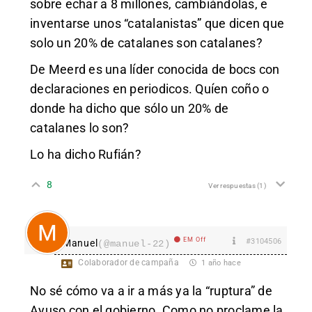
sobre echar a 8 millones, cambiándolas, e
inventarse unos “catalanistas” que dicen que
solo un 20% de catalanes son catalanes?
De Meerd es una líder conocida de bocs con
declaraciones en periodicos. Quíen coño o
donde ha dicho que sólo un 20% de
catalanes lo son?
Lo ha dicho Rufián?
8
Ver respuestas
(1)
EM Off
#3104506
Manuel
(@manuel-22)
Colaborador de campaña
1 año hace
No sé cómo va a ir a más ya la “ruptura” de
Ayuso con el gobierno. Como no proclame la