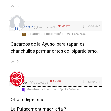
0
EM Off
#3104640
Martin
(@martin-3)
Colaborador de campaña
1 año hace
Cacareos de la Ayuso, para tapar los
chanchullos permanentes del bipartidismo.
0
EM Off
#3104617
Dei_
(@deivid)
Miembro de Ejecutiva
1 año hace
Otra Indepe mas
La Puigdemont madrileña ?