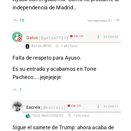
independencia de Madrid…
10
Ver respuestas
(1)
EM Off
#3104485
Galon
(@galon7717)
Bot en RRSS
1 año hace
Falta de respeto para Ayuso.
Es su entrada y acabamos en Torre
Pacheco…..jejejejeje
1
EM Off
#3104471
Escreix
(@escreix)
Gurú demoscópico
1 año hace
Sigue el sainete de Trump: ahora acaba de