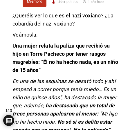
Miembro
Líder político
1 año hace
¿Queréis ver lo que es el nazi voxiano? ¿La
cobardía del nazi voxiano?
Veámosla:
Una mujer relata la paliza que recibió su
hijo en Torre Pacheco por tener rasgos
magrebíes: “Él no ha hecho nada, es un niño
de 15 años”
En una de las esquinas se desató todo y ahí
empezó a correr porque tenía miedo… Es un
niño de quince años”, ha destacado la mujer
que, además,
ha destacado que un total de
143
trece personas apalearon al menor:
“Mi hijo
no ha hecho nada.
No sé si es delito estar
casada con un marroquí. No lo entiendo
“.