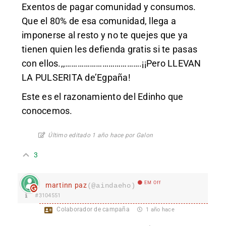
Exentos de pagar comunidad y consumos.
Que el 80% de esa comunidad, llega a
imponerse al resto y no te quejes que ya
tienen quien les defienda gratis si te pasas
con ellos.,,……………………………….¡¡Pero LLEVAN
LA PULSERITA de’Egpaña!
Este es el razonamiento del Edinho que
conocemos.
Último editado 1 año hace por Galon
3
EM Off
martinn paz
(@aindaeho)
#3104551
Colaborador de campaña
1 año hace