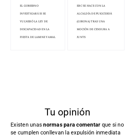
EL GOBIERNO
ERC SE HACE CON LA
INVESTIGARÁ SI SE
ALCALDÍA DE PUIGCERDÀ
VULNERÓ LA LEY DE
(GIRONA) TRAS UNA
DISCAPACIDAD EN LA
MOCIÓN DE CENSURA A
FIESTA DE LAMINE YAMAL
JUNTS
Tu opinión
Existen unas
normas
para comentar
que si no
se cumplen conllevan la expulsión inmediata