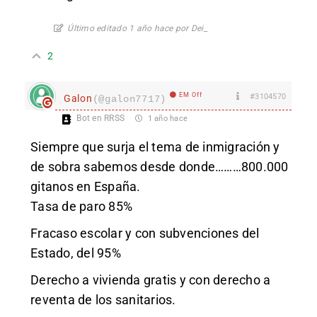
Último editado 1 año hace por Dei_
2
EM Off
#3104570
Galon
(@galon7717)
Bot en RRSS
1 año hace
Siempre que surja el tema de inmigración y
de sobra sabemos desde donde………800.000
gitanos en España.
Tasa de paro 85%
Fracaso escolar y con subvenciones del
Estado, del 95%
Derecho a vivienda gratis y con derecho a
reventa de los sanitarios.