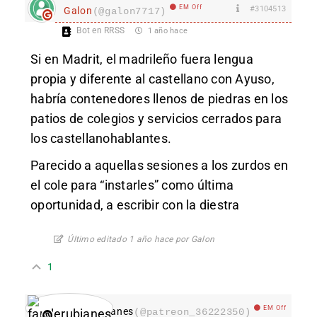
EM Off
#3104513
Galon
(@galon7717)
Bot en RRSS
1 año hace
Si en Madrit, el madrileño fuera lengua
propia y diferente al castellano con Ayuso,
habría contenedores llenos de piedras en los
patios de colegios y servicios cerrados para
los castellanohablantes.
Parecido a aquellas sesiones a los zurdos en
el cole para “instarles” como última
oportunidad, a escribir con la diestra
Último editado 1 año hace por Galon
1
EM Off
fanderubianes
(@patreon_36222350)