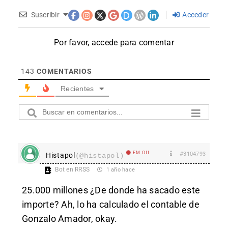
Suscribir
Acceder
Por favor, accede para comentar
143
COMENTARIOS
Recientes
EM Off
#3104793
Histapol
(@histapol)
Bot en RRSS
1 año hace
25.000 millones ¿De donde ha sacado este
importe? Ah, lo ha calculado el contable de
Gonzalo Amador, okay.