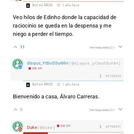
Bot en RRSS
1 año hace
Veo hilos de Edinho donde la capacidad de
raciocinio se queda en la despensa y me
niego a perder el tiempo.
11
Ver respuestas
(1)
disqus_YtBoD3uN9n
(@disqus_ytbod3un9n)
EM Off
#3104454
Bot en RRSS
1 año hace
Bienvenido a casa, Álvaro Carreras.
0
Ver respuestas
(1)
EM Off
#3104441
Duke
(@duke)