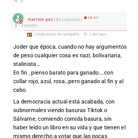
0
EM Off
martinn paz
(@aindaeho)
#3068823
Colaborador de campaña
1 año hace
Joder que época, cuando no hay argumentos
de peso cualquier cosa es nazi, bolivariana,
stalinista…
En fin , pienso barato para ganado….con
collar rojo, azul, rosa…pero ganado al fin y al
cabo.
La democracia actual está acabada, con
subnormales viendo basuras Tiktok o
Sálvame, comiendo comida basura, sin
haber leído un libro en su vida y que tienen el
mismo derecho a votar que las pocas