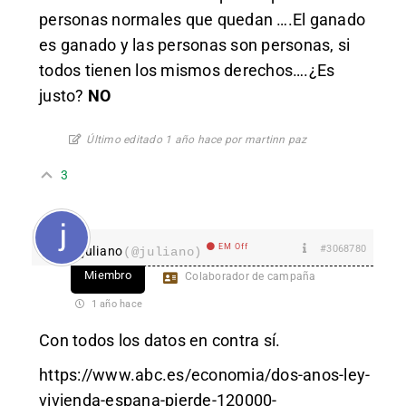
personas normales que quedan ….El ganado
es ganado y las personas son personas, si
todos tienen los mismos derechos….¿Es
justo?
NO
Último editado 1 año hace por martinn paz
3
EM Off
#3068780
juliano
(@juliano)
Miembro
Colaborador de campaña
1 año hace
Con todos los datos en contra sí.
https://www.abc.es/economia/dos-anos-ley-
vivienda-espana-pierde-120000-