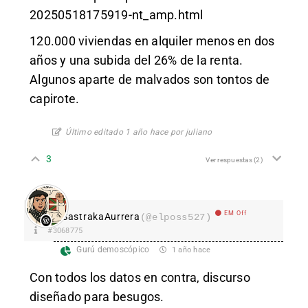
20250518175919-nt_amp.html
120.000 viviendas en alquiler menos en dos
años y una subida del 26% de la renta.
Algunos aparte de malvados son tontos de
capirote.
Último editado 1 año hace por juliano
3
Ver respuestas
(2)
EM Off
SastrakaAurrera
(@elposs527)
#3068775
Gurú demoscópico
1 año hace
Con todos los datos en contra, discurso
diseñado para besugos.