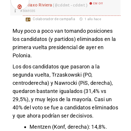
EM Off
Riaxo Riviera
(@cddmt-cddmt)
#3069335
Colaborador de campaña
1 año hace
Muy poco a poco van tomando posiciones
los candidatos (y partidos) eliminados en la
primera vuelta presidencial de ayer en
Polonia.
Los dos candidatos que pasaron a la
segunda vuelta, Trzaskowski (PO,
centroderecha) y Nawrocki (PiS, derecha),
quedaron bastante igualados (31,4% vs
29,5%), y muy lejos de la mayoría. Casi un
40% del voto se fue a candidatos eliminados
y que ahora podrían ser decisivos.
Mentzen (Konf, derecha): 14,8%.