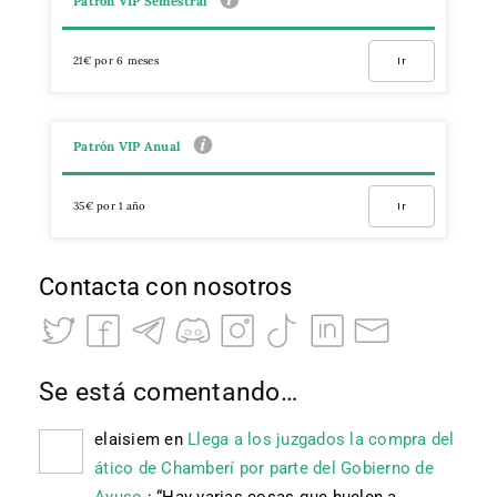
Patrón VIP Semestral
21€ por 6 meses
Ir
Patrón VIP Anual
35€ por 1 año
Ir
Contacta con nosotros
Se está comentando…
elaisiem
en
Llega a los juzgados la compra del
ático de Chamberí por parte del Gobierno de
Ayuso.
: “
Hay varias cosas que huelen a