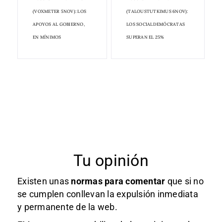
(VOXMETER 5NOV): LOS
(TALOUSTUTKIMUS 6NOV):
APOYOS AL GOBIERNO,
LOS SOCIALDEMÓCRATAS
EN MÍNIMOS
SUPERAN EL 25%
Tu opinión
Existen unas
normas
para comentar
que si no
se cumplen conllevan la expulsión inmediata
y permanente de la web.