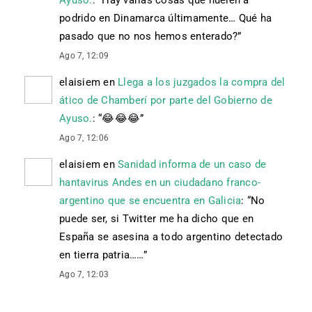
podrido en Dinamarca últimamente… Qué ha
pasado que no nos hemos enterado?
”
Ago 7, 12:09
elaisiem
en
Llega a los juzgados la compra del
ático de Chamberí por parte del Gobierno de
Ayuso.
: “
😂 😂 😂
”
Ago 7, 12:06
elaisiem
en
Sanidad informa de un caso de
hantavirus Andes en un ciudadano franco-
argentino que se encuentra en Galicia
: “
No
puede ser, si Twitter me ha dicho que en
España se asesina a todo argentino detectado
en tierra patria……
”
Ago 7, 12:03