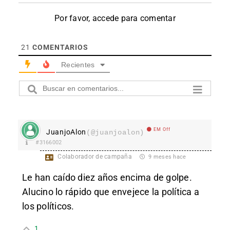
Por favor, accede para comentar
21
COMENTARIOS
Recientes
EM Off
JuanjoAlon
(@juanjoalon)
#3166002
Colaborador de campaña
9 meses hace
Le han caído diez años encima de golpe.
Alucino lo rápido que envejece la política a
los políticos.
1