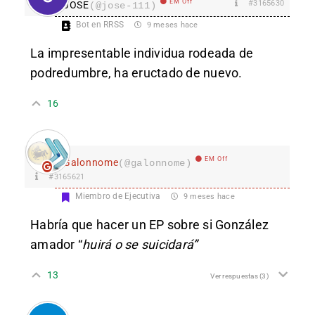
EM Off
#3165630
JOSE
(@jose-111)
Bot en RRSS
9 meses hace
La impresentable individua rodeada de
podredumbre, ha eructado de nuevo.
16
EM Off
Galonnome
(@galonnome)
#3165621
Miembro de Ejecutiva
9 meses hace
Habría que hacer un EP sobre si González
amador “
huirá o se suicidará”
13
Ver respuestas
(3)