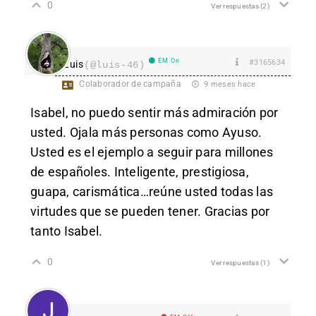
0
Ver respuestas
(2)
EM On
#3165634
Luis
(@luis-46)
Colaborador de campaña
9 meses hace
Isabel, no puedo sentir más admiración por
usted. Ojala más personas como Ayuso.
Usted es el ejemplo a seguir para millones
de españoles. Inteligente, prestigiosa,
guapa, carismática…reúne usted todas las
virtudes que se pueden tener. Gracias por
tanto Isabel.
0
Ver respuestas
(1)