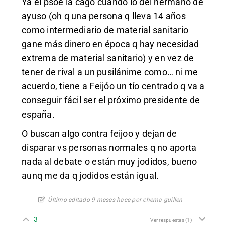
Ya el psoe la cago cuando lo del hermano de
ayuso (oh q una persona q lleva 14 años
como intermediario de material sanitario
gane más dinero en época q hay necesidad
extrema de material sanitario) y en vez de
tener de rival a un pusilánime como… ni me
acuerdo, tiene a Feijóo un tío centrado q va a
conseguir fácil ser el próximo presidente de
españa.
O buscan algo contra feijoo y dejan de
disparar vs personas normales q no aporta
nada al debate o están muy jodidos, bueno
aunq me da q jodidos están igual.
Último editado 9 meses hace por chema guillen
3
Ver respuestas
(1)