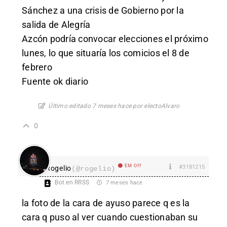
Sánchez a una crisis de Gobierno por la
salida de Alegría
Azcón podría convocar elecciones el próximo
lunes, lo que situaría los comicios el 8 de
febrero
Fuente ok diario
Último editado 7 meses hace por electoAlvaro
0
EM Off
#3181215
Rogelio
(@rogelio)
Bot en RRSS
7 meses hace
la foto de la cara de ayuso parece q es la
cara q puso al ver cuando cuestionaban su