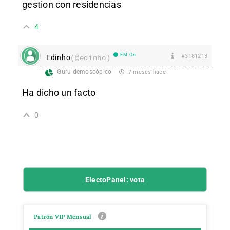
gestion con residencias
4
EM On
#3181213
Edinho
(@edinho)
Gurú demoscópico
7 meses hace
Ha dicho un facto
0
ElectoPanel: vota
Patrón VIP Mensual