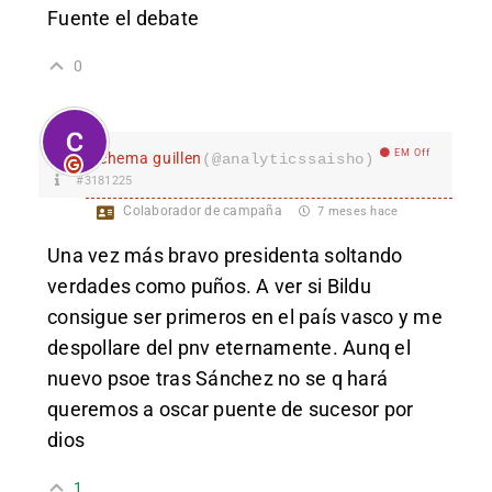
Fuente el debate
0
EM Off
chema guillen
(@analyticssaisho)
#3181225
Colaborador de campaña
7 meses hace
Una vez más bravo presidenta soltando
verdades como puños. A ver si Bildu
consigue ser primeros en el país vasco y me
despollare del pnv eternamente. Aunq el
nuevo psoe tras Sánchez no se q hará
queremos a oscar puente de sucesor por
dios
1