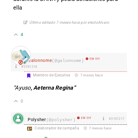
ella
Último editado 7 meses hace por electoAlvaro
4
EM Off
Galonnome
(@galonnome)
#3181218
Miembro de Ejecutiva
7 meses hace
“Ayuso
, Aeterna Regina”
0
EM Off
#3181217
Polysher
(@polysher)
Colaborador de campaña
7 meses hace