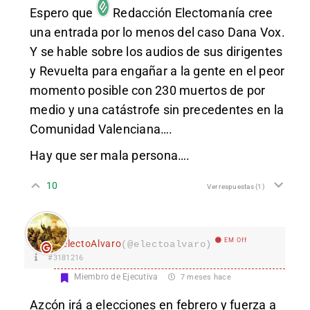
Espero que
Redacción Electomanía
cree
una entrada por lo menos del caso Dana Vox.
Y se hable sobre los audios de sus dirigentes
y Revuelta para engañar a la gente en el peor
momento posible con 230 muertos de por
medio y una catástrofe sin precedentes en la
Comunidad Valenciana….
Hay que ser mala persona….
10
Ver respuestas
(1)
EM Off
electoAlvaro
(@electoalvaro)
#3181216
Miembro de Ejecutiva
7 meses hace
Azcón irá a elecciones en febrero y fuerza a