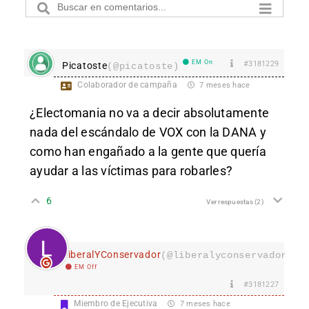
EM On
#3181229
Picatoste
(@picatoste)
Colaborador de campaña
7 meses hace
¿Electomania no va a decir absolutamente
nada del escándalo de VOX con la DANA y
como han engañado a la gente que quería
ayudar a las víctimas para robarles?
6
Ver respuestas
(2)
LiberalYConservador
(@liberalyconservador133
EM Off
#3181227
Miembro de Ejecutiva
7 meses hace