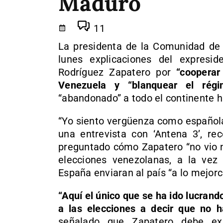
Maduro
11
La presidenta de la Comunidad de M
lunes explicaciones del expresi
Rodríguez Zapatero por
“cooperar
Venezuela y “blanquear el régi
“abandonado” a todo el continente 
“Yo siento vergüenza como española
una entrevista con ‘Antena 3’, re
preguntado cómo Zapatero “no vio n
elecciones venezolanas, a la vez
España enviaran al país “a lo mejorci
“Aquí el único que se ha ido lucrand
a las elecciones a decir que no h
señalado que Zapatero debe ex