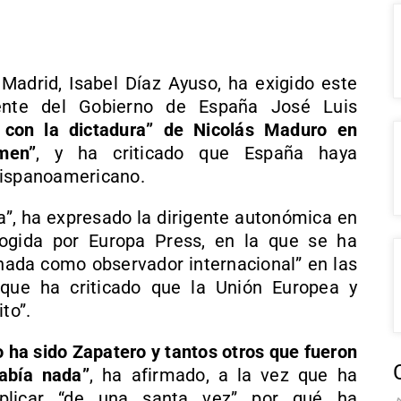
adrid, Isabel Díaz Ayuso, ha exigido este
dente del Gobierno de España José Luis
 con la dictadura” de Nicolás Maduro en
men”
, y ha criticado que España haya
hispanoamericano.
”, ha expresado la dirigente autonómica en
cogida por Europa Press, en la que se ha
ada como observador internacional” en las
 que ha criticado que la Unión Europea y
to”.
o ha sido Zapatero y tantos otros que fueron
abía nada”
, ha afirmado, a la vez que ha
plicar “de una santa vez” por qué ha