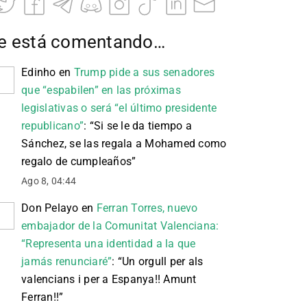
e está comentando…
Edinho
en
Trump pide a sus senadores
que “espabilen” en las próximas
legislativas o será “el último presidente
republicano”
: “
Si se le da tiempo a
Sánchez, se las regala a Mohamed como
regalo de cumpleaños
”
Ago 8, 04:44
Don Pelayo
en
Ferran Torres, nuevo
embajador de la Comunitat Valenciana:
“Representa una identidad a la que
jamás renunciaré”
: “
Un orgull per als
valencians i per a Espanya!! Amunt
Ferran!!
”