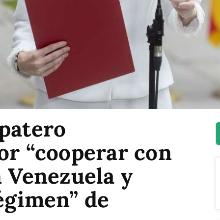
apatero
or “cooperar con
n Venezuela y
régimen” de