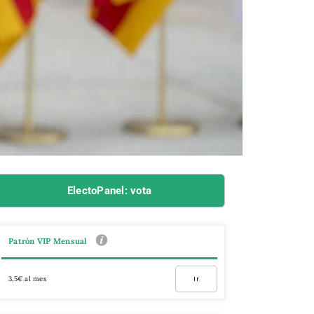
ElectoPanel: vota
Patrón VIP Mensual
3,5€ al mes
Ir