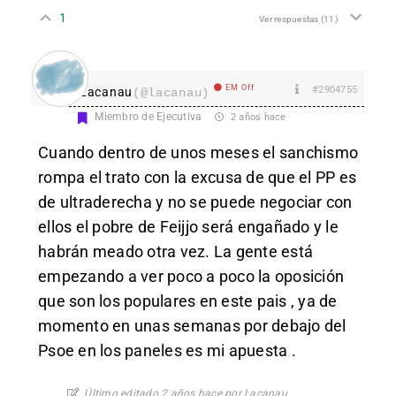
1
Ver respuestas
(11)
EM Off
#2904755
Lacanau
(@lacanau)
Miembro de Ejecutiva
2 años hace
Cuando dentro de unos meses el sanchismo
rompa el trato con la excusa de que el PP es
de ultraderecha y no se puede negociar con
ellos el pobre de Feijjo será engañado y le
habrán meado otra vez. La gente está
empezando a ver poco a poco la oposición
que son los populares en este pais , ya de
momento en unas semanas por debajo del
Psoe en los paneles es mi apuesta .
Último editado 2 años hace por Lacanau