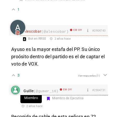
1
EM Off
#2904743
Alescobar
(@alescobar)
Bot en RRSS
2 años hace
Ayuso es la mayor estafa del PP. Su único
proósito dentro del partido es el de captar el
voto de VOX.
3
Ver respuestas
(1)
EM Off
#2904731
Guille
(@gumer_16)
Miembro
Miembro de Ejecutiva
2 años hace
Recogida de cable de esta señora en 72