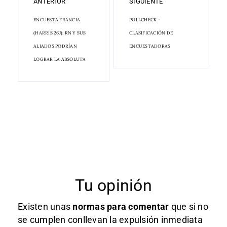
ANTERIOR
SIGUIENTE
ENCUESTA FRANCIA
POLLCHECK -
(HARRIS 26J): RN Y SUS
CLASIFICACIÓN DE
ALIADOS PODRÍAN
ENCUESTADORAS
LOGRAR LA ABSOLUTA
Tu opinión
Existen unas
normas
para comentar
que si no
se cumplen conllevan la expulsión inmediata