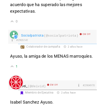
acuerdo que ha superado las mejores
expectativas.
0
EM Off
Socialpatriota
(@socialpatriota)
#2905141
Colaborador de campaña
2 años hace
Ayuso, la amiga de los MENAS marroquíes.
1
EM Off
#2904970
Dei_
(@deivid)
Miembro de Ejecutiva
2 años hace
Isabel Sanchez Ayuso.