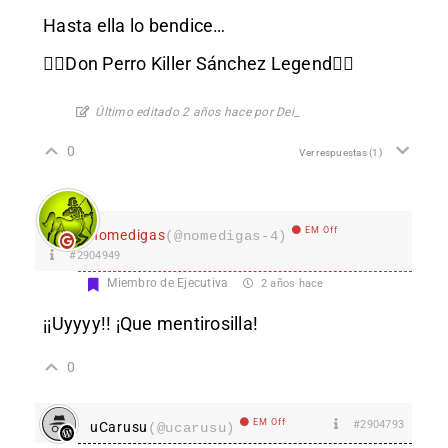
Hasta ella lo bendice…
🐕‍🦺Don Perro Killer Sánchez Legend🐕‍🦺
Último editado 2 años hace por Dei_
0
Ver respuestas
(1)
EM Off
nomedigas
(@nomedigas-4)
#2904949
Miembro de Ejecutiva
2 años hace
¡¡Uyyyy!! ¡Que mentirosilla!
0
EM Off
#2904793
uCarusu
(@ucarusu)