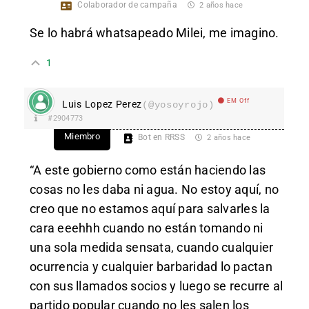
Colaborador de campaña
2 años hace
Se lo habrá whatsapeado Milei, me imagino.
1
EM Off
Luis Lopez Perez
(@yosoyrojo)
#2904773
Miembro
Bot en RRSS
2 años hace
“A este gobierno como están haciendo las
cosas no les daba ni agua. No estoy aquí, no
creo que no estamos aquí para salvarles la
cara eeehhh cuando no están tomando ni
una sola medida sensata, cuando cualquier
ocurrencia y cualquier barbaridad lo pactan
con sus llamados socios y luego se recurre al
partido popular cuando no les salen los