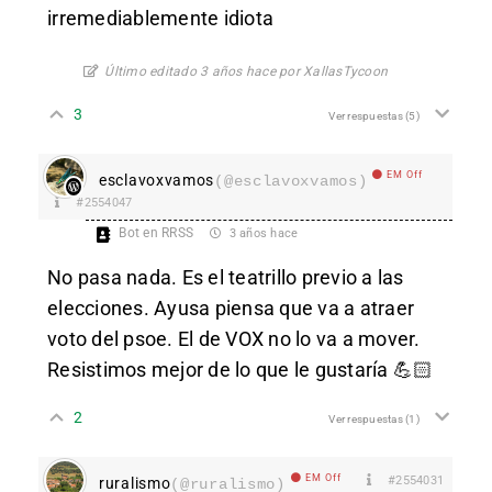
irremediablemente idiota
Último editado 3 años hace por XallasTycoon
3
Ver respuestas
(5)
EM Off
esclavoxvamos
(@esclavoxvamos)
#2554047
Bot en RRSS
3 años hace
No pasa nada. Es el teatrillo previo a las
elecciones. Ayusa piensa que va a atraer
voto del psoe. El de VOX no lo va a mover.
Resistimos mejor de lo que le gustaría 💪🏻
2
Ver respuestas
(1)
EM Off
#2554031
ruralismo
(@ruralismo)