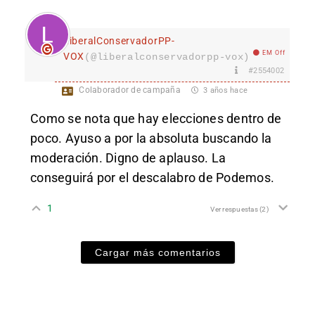
LiberalConservadorPP-
EM Off
VOX
(@liberalconservadorpp-vox)
#2554002
Colaborador de campaña
3 años hace
Como se nota que hay elecciones dentro de
poco. Ayuso a por la absoluta buscando la
moderación. Digno de aplauso. La
conseguirá por el descalabro de Podemos.
1
Ver respuestas
(2)
Cargar más comentarios