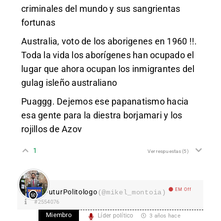
criminales del mundo y sus sangrientas
fortunas
Australia, voto de los aborigenes en 1960 !!.
Toda la vida los aborígenes han ocupado el
lugar que ahora ocupan los inmigrantes del
gulag isleño australiano
Puaggg. Dejemos ese papanatismo hacia
esa gente para la diestra borjamari y los
rojillos de Azov
1
Ver respuestas
(5)
EM Off
FuturPolitologo
(@mikel_montoia)
#2554076
Miembro
Líder político
3 años hace