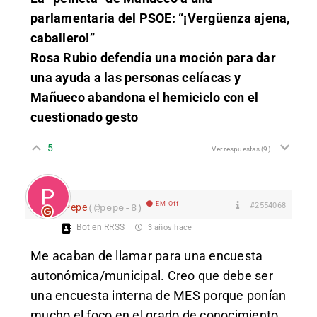
parlamentaria del PSOE: “¡Vergüenza ajena,
caballero!”
Rosa Rubio defendía una moción para dar
una ayuda a las personas celíacas y
Mañueco abandona el hemiciclo con el
cuestionado gesto
5
Ver respuestas
(9)
EM Off
#2554068
Pepe
(@pepe-8)
Bot en RRSS
3 años hace
Me acaban de llamar para una encuesta
autonómica/municipal. Creo que debe ser
una encuesta interna de MES porque ponían
mucho el foco en el grado de conocimiento