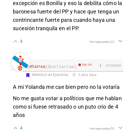
excepción es Bonilla y eso la debilita cómo la
baronesa fuerte del PP y hace que tenga un
contrincante fuerte para cuando haya una
sucesión tranquila en el PP.
3
Ver respuestas
(2)
EM Off
#2554004
celtarraa
(@celtarraa)
Miembro de Ejecutiva
3 años hace
A mi Yolanda me cae bien pero no la votaría
No me gusta votar a políticos que me hablan
como si fuese retrasado o un puto crio de 4
años
4
Ver respuestas
(5)