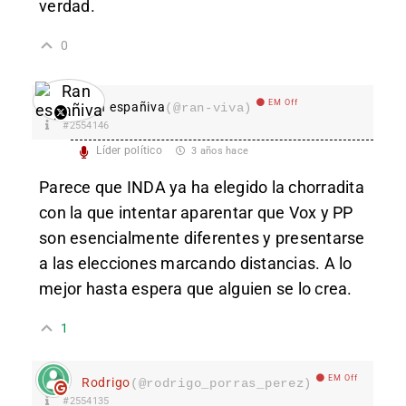
verdad.
0
EM Off
Ran españiva
(@ran-viva)
#2554146
Líder político
3 años hace
Parece que INDA ya ha elegido la chorradita
con la que intentar aparentar que Vox y PP
son esencialmente diferentes y presentarse
a las elecciones marcando distancias. A lo
mejor hasta espera que alguien se lo crea.
1
EM Off
Rodrigo
(@rodrigo_porras_perez)
#2554135