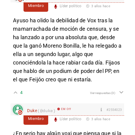
Miembro
Líder político
3 años hace
Ayuso ha olido la debilidad de Vox tras la
mamarrachada de moción de censura, y se
ha lanzado a por una absoluta que, desde
que la ganó Moreno Bonilla, le ha relegado a
ella a un segundo lugar, algo que
conociéndola la hace rabiar cada día. Fijaos
que hablo de un podium de poder del PP, en
el que Feijóo creo que ni estaría.
4
Ver respuestas
(3)
EM Off
#2554023
Duke
(@duke)
Miembro
Líder político
3 años hace
¿En serio hay algún voxi que piensa que si la