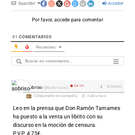
Suscribir
Acceder
Por favor, accede para comentar
81
COMENTARIOS
Recientes
EM Off
#2554263
sobriso
(@sobriso)
Colaborador de campaña
3 años hace
Leo en la prensa que Don Ramón Tamames
ha puesto a la venta un librito con su
discurso en la moción de censura.
P.V.P. 4,75€.