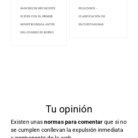
SÁNCHEZ SE REÚNE ESTE
POLLCHECK -
JUEVES CON EL PRIMER
CLASIFICACIÓN DE
MINISTRO BELGA ANTES
ENCUESTADORAS
DEL CONSEJO EUROPEO
Tu opinión
Existen unas
normas
para comentar
que si no
se cumplen conllevan la expulsión inmediata
y permanente de la web.