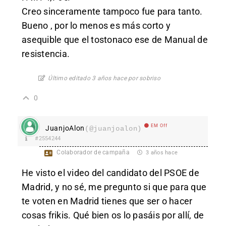
Creo sinceramente tampoco fue para tanto.
Bueno , por lo menos es más corto y
asequible que el tostonaco ese de Manual de
resistencia.
Último editado 3 años hace por sobriso
0
EM Off
JuanjoAlon
(@juanjoalon)
#2554244
Colaborador de campaña
3 años hace
He visto el video del candidato del PSOE de
Madrid, y no sé, me pregunto si que para que
te voten en Madrid tienes que ser o hacer
cosas frikis. Qué bien os lo pasáis por allí, de