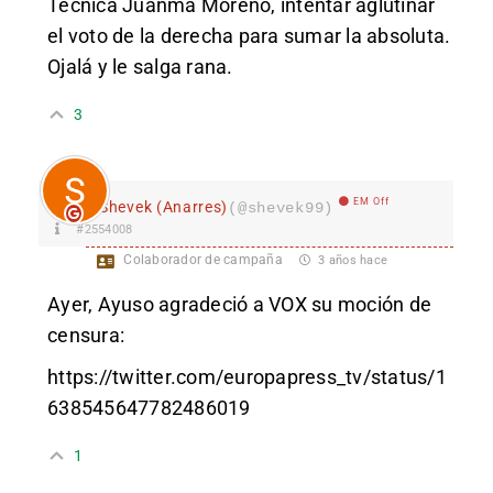
Técnica Juanma Moreno, intentar aglutinar
el voto de la derecha para sumar la absoluta.
Ojalá y le salga rana.
3
EM Off
Shevek (Anarres)
(@shevek99)
#2554008
Colaborador de campaña
3 años hace
Ayer, Ayuso agradeció a VOX su moción de
censura:
https://twitter.com/europapress_tv/status/1
638545647782486019
1