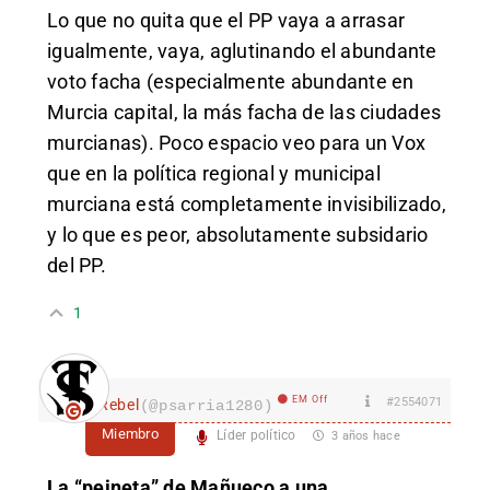
Lo que no quita que el PP vaya a arrasar
igualmente, vaya, aglutinando el abundante
voto facha (especialmente abundante en
Murcia capital, la más facha de las ciudades
murcianas). Poco espacio veo para un Vox
que en la política regional y municipal
murciana está completamente invisibilizado,
y lo que es peor, absolutamente subsidario
del PP.
1
EM Off
#2554071
Rebel
(@psarria1280)
Miembro
Líder político
3 años hace
La “peineta” de Mañueco a una