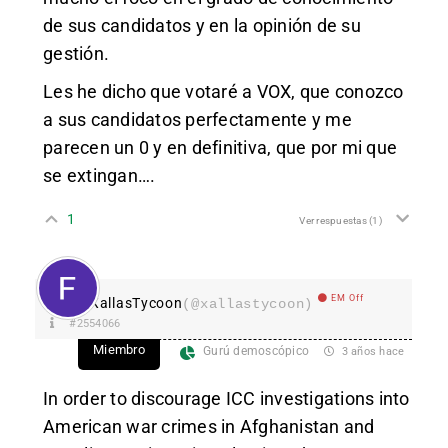
de sus candidatos y en la opinión de su
gestión.
Les he dicho que votaré a VOX, que conozco
a sus candidatos perfectamente y me
parecen un 0 y en definitiva, que por mi que
se extingan….
1
Ver respuestas
(1)
EM Off
XallasTycoon
(@xallastycoon)
#2554066
Miembro
Gurú demoscópico
3 años hace
In order to discourage ICC investigations into
American war crimes in Afghanistan and