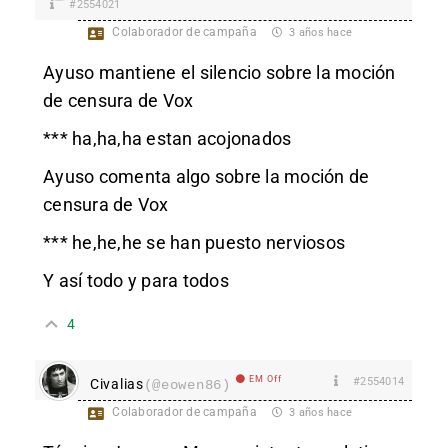
#2554021
Colaborador de campaña
3 años hace
Ayuso mantiene el silencio sobre la moción
de censura de Vox
*** ha,ha,ha estan acojonados
Ayuso comenta algo sobre la moción de
censura de Vox
*** he,he,he se han puesto nerviosos
Y así todo y para todos
4
EM Off
#2554014
Civalias
(@eowen86)
Colaborador de campaña
3 años hace