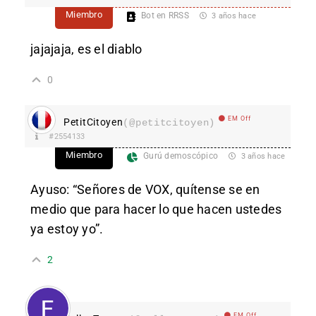
Miembro
Bot en RRSS
3 años hace
jajajaja, es el diablo
0
EM Off
PetitCitoyen
(@petitcitoyen)
#2554133
Miembro
Gurú demoscópico
3 años hace
Ayuso: “Señores de VOX, quítense se en
medio que para hacer lo que hacen ustedes
ya estoy yo”.
2
EM Off