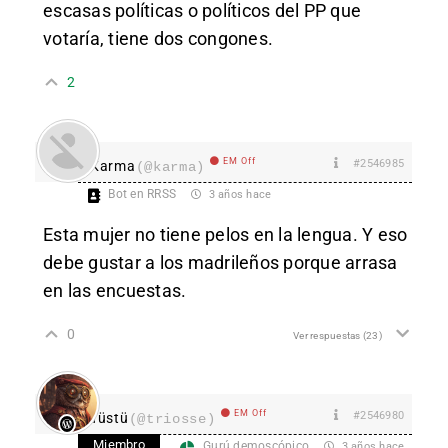
escasas políticas o políticos del PP que
votaría, tiene dos congones.
2
EM Off
#2546985
Karma
(@karma)
Bot en RRSS
3 años hace
Esta mujer no tiene pelos en la lengua. Y eso
debe gustar a los madrileños porque arrasa
en las encuestas.
0
Ver respuestas
(23)
EM Off
#2546980
Tüstü
(@triosse)
Miembro
Gurú demoscópico
3 años hace