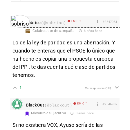
EM Off
#2547051
sobriso
(@sobriso)
Colaborador de campaña
3 años hace
Lo de la ley de paridad es una aberración. Y
cuando te enteras que el PSOE lo único que
ha hecho es copiar una propuesta europea
del PP , te das cuenta qué clase de partidos
tenemos.
1
Ver respuestas
(10)
EM Off
#2546987
BlackOut
(@blackout)
Miembro de Ejecutiva
3 años hace
Si no existiera VOX, Ayuso sería de las