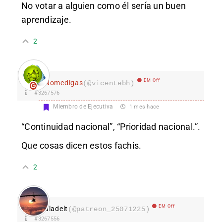
No votar a alguien como él sería un buen
aprendizaje.
2
EM Off
Nomedigas
(@vicentebh)
#3267576
Miembro de Ejecutiva
1 mes hace
“Continuidad nacional”, “Prioridad nacional.”.
Que cosas dicen estos fachis.
2
EM Off
aladelt
(@patreon_25071225)
#3267556