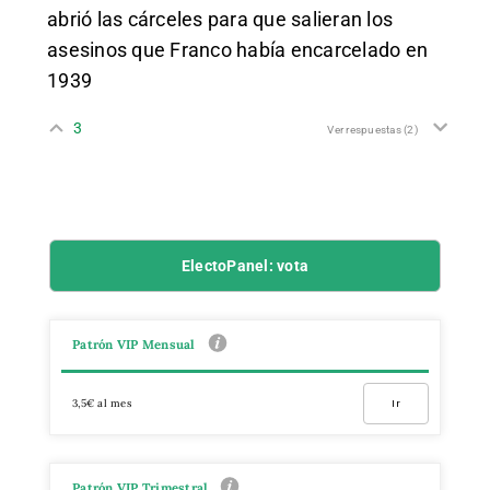
abrió las cárceles para que salieran los
asesinos que Franco había encarcelado en
1939
3
Ver respuestas
(2)
ElectoPanel: vota
Patrón VIP Mensual
3,5€ al mes
Ir
Patrón VIP Trimestral