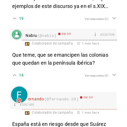
ejemplos de este discurso ya en el s.XIX…
19
Ver respuestas
(2)
EM Off
#3267508
Nabiu
(@nabiu)
Colaborador de campaña
1 mes hace
Que teme, que se emancipen las colonias
que quedan en la península ibérica?
14
Ver respuestas
(3)
EM Off
Fernando
(@fernando-29)
#3267495
Colaborador de campaña
1 mes hace
España está en riesgo desde que Suárez