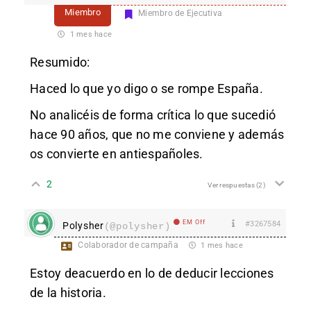
Miembro
Miembro de Ejecutiva
1 mes hace
Resumido:
Haced lo que yo digo o se rompe España.
No analicéis de forma crítica lo que sucedió
hace 90 años, que no me conviene y además
os convierte en antiespañoles.
2
Ver respuestas
(2)
EM Off
#3267584
Polysher
(@polysher)
Colaborador de campaña
1 mes hace
Estoy deacuerdo en lo de deducir lecciones
de la historia.