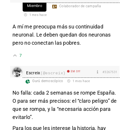
Miembro
Colaborador de campaña
1 mes hace
A mí me preocupa más su continuidad
neuronal. Le deben quedan dos neuronas
pero no conectan las pobres.
7
EM Off
#3267531
Escreix
(@escreix)
Gurú demoscópico
1 mes hace
No falla: cada 2 semanas se rompe España.
O para ser más precisos: el “claro peligro” de
que se rompa, y la “necesaria acción para
evitarlo”.
Para los que les interese la historia, hay