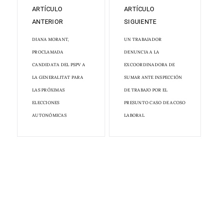
ARTÍCULO
ARTÍCULO
ANTERIOR
SIGUIENTE
DIANA MORANT,
UN TRABAJADOR
PROCLAMADA
DENUNCIA A LA
CANDIDATA DEL PSPV A
EXCOORDINADORA DE
LA GENERALITAT PARA
SUMAR ANTE INSPECCIÓN
LAS PRÓXIMAS
DE TRABAJO POR EL
ELECCIONES
PRESUNTO CASO DE ACOSO
AUTONÓMICAS
LABORAL