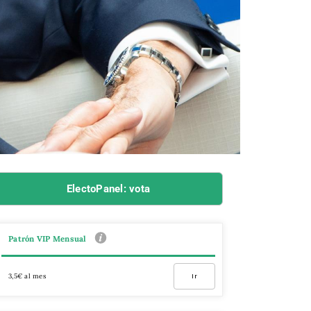
ElectoPanel: vota
Patrón VIP Mensual
3,5€ al mes
Ir