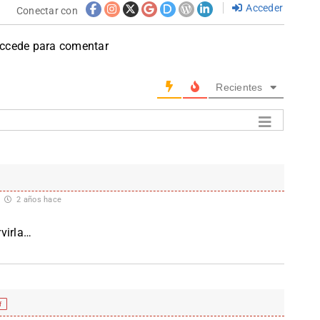
Acceder
Conectar con
accede para comentar
Recientes
2 años hace
virla…
f