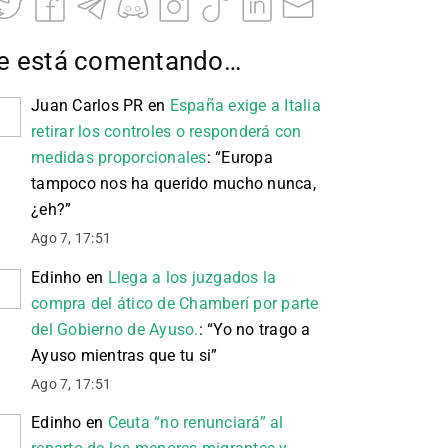
e está comentando…
Juan Carlos PR
en
España exige a Italia
retirar los controles o responderá con
medidas proporcionales
: “
Europa
tampoco nos ha querido mucho nunca,
¿eh?
”
Ago 7, 17:51
Edinho
en
Llega a los juzgados la
compra del ático de Chamberí por parte
del Gobierno de Ayuso.
: “
Yo no trago a
Ayuso mientras que tu si
”
Ago 7, 17:51
Edinho
en
Ceuta “no renunciará” al