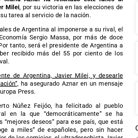
r Milei
, por su victoria en las elecciones de
su tarea al servicio de la nación.
ales de Argentina al imponerse a su rival, el
e Economía Sergio Massa, por más de doce
Por tanto, será el presidente de Argentina a
aber recibido más del 55 por ciento de los
val.
ente de Argentina, Javier Milei, y desearle
ación”,
ha asegurado Aznar en un mensaje
Europa Press.
erto Núñez Feijóo, ha felicitado al pueblo
oral en la que “democráticamente” se ha
s “mejores deseos” para ese país, que está
ge a miles” de españoles, pero sin hacer
r de los comicios, el ultraderechista Javier