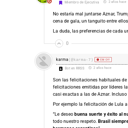
2 años hace
Miembro de Ejecutiva
No estaría mal juntarse Aznar, Trump,
cena de gala, un tanguito entre ellos
La duda, las preferencias de cada u
0
karma
(@karma-7)
EM Off
2 años hace
Bot en RRSS
Son las felicitaciones habituales d
felicitaciones emitidas por líderes
casi exactas a las de Aznar. Incluso
Por ejemplo la felicitación de Lula a
“Le deseo
buena suerte y éxito al 
todo nuestro respeto.
Brasil siempre