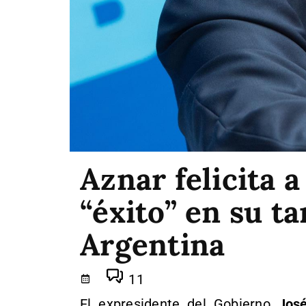
Aznar felicita a
“éxito” en su ta
Argentina
11
El expresidente del Gobierno
José