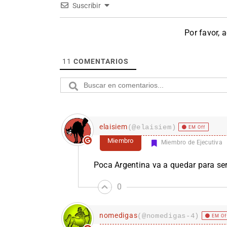
Suscribir
Por favor, 
11
COMENTARIOS
elaisiem
(@elaisiem)
EM Off
Miembro
Miembro de Ejecutiva
Poca Argentina va a quedar para ser
0
nomedigas
(@nomedigas-4)
EM Of