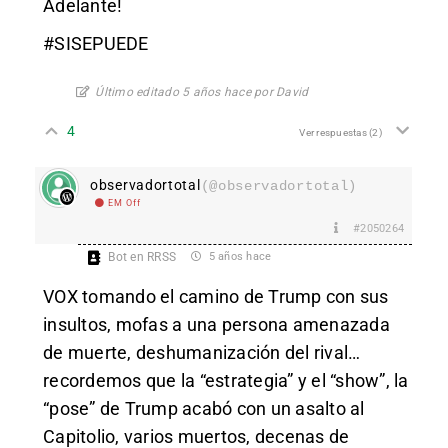
Adelante!
#SISEPUEDE
Último editado 5 años hace por David
4
Ver respuestas
(2)
observadortotal
(@observadortotal)
EM Off
#2050264
Bot en RRSS
5 años hace
VOX tomando el camino de Trump con sus
insultos, mofas a una persona amenazada
de muerte, deshumanización del rival…
recordemos que la “estrategia” y el “show”, la
“pose” de Trump acabó con un asalto al
Capitolio, varios muertos, decenas de