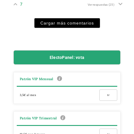
7
Ver respuestas
(25)
Cargar más comentarios
ElectoPanel: vota
Patrón VIP Mensual
3,5€ al mes
Ir
Patrón VIP Trimestral