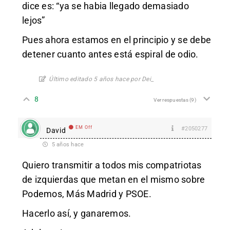
dice es: “ya se habia llegado demasiado
lejos”
Pues ahora estamos en el principio y se debe
detener cuanto antes está espiral de odio.
Último editado 5 años hace por Dei_
8
Ver respuestas
(9)
EM Off
#2050277
David
5 años hace
Quiero transmitir a todos mis compatriotas
de izquierdas que metan en el mismo sobre
Podemos, Más Madrid y PSOE.
Hacerlo así, y ganaremos.