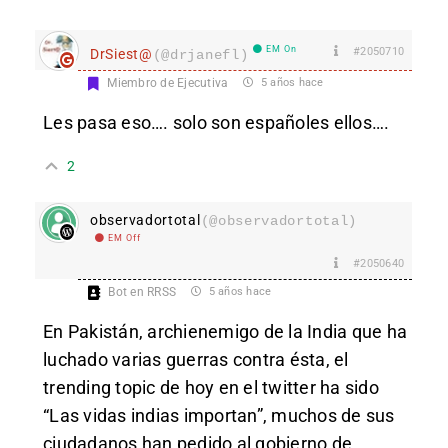
EM On
#2050710
DrSiest@
(@drjanefl)
Miembro de Ejecutiva
5 años hace
Les pasa eso…. solo son españoles ellos….
2
observadortotal
(@observadortotal)
EM Off
#2050640
Bot en RRSS
5 años hace
En Pakistán, archienemigo de la India que ha
luchado varias guerras contra ésta, el
trending topic de hoy en el twitter ha sido
“Las vidas indias importan”, muchos de sus
ciudadanos han pedido al gobierno de