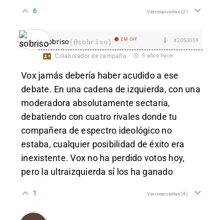
6
Ver respuestas
(2)
EM Off
#2050059
sobriso
(@sobriso)
Colaborador de campaña
5 años hace
Vox jamás debería haber acudido a ese
debate. En una cadena de izquierda, con una
moderadora absolutamente sectaria,
debatiendo con cuatro rivales donde tu
compañera de espectro ideológico no
estaba, cualquier posibilidad de éxito era
inexistente. Vox no ha perdido votos hoy,
pero la ultraizquierda sí los ha ganado
1
Ver respuestas
(4)