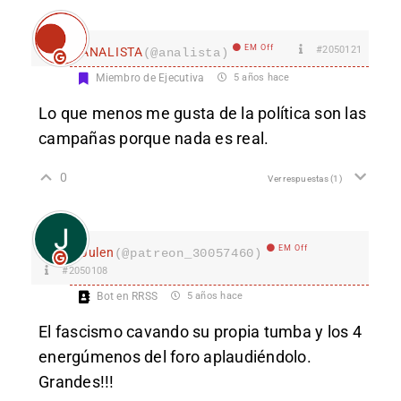
EM Off
#2050121
ANALISTA
(@analista)
Miembro de Ejecutiva
5 años hace
Lo que menos me gusta de la política son las
campañas porque nada es real.
0
Ver respuestas
(1)
EM Off
Julen
(@patreon_30057460)
#2050108
Bot en RRSS
5 años hace
El fascismo cavando su propia tumba y los 4
energúmenos del foro aplaudiéndolo.
Grandes!!!