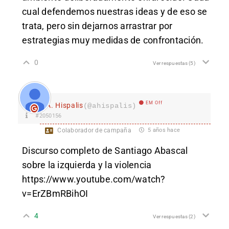
cual defendemos nuestras ideas y de eso se
trata, pero sin dejarnos arrastrar por
estrategias muy medidas de confrontación.
0
Ver respuestas
(5)
EM Off
A. Hispalis
(@ahispalis)
#2050156
Colaborador de campaña
5 años hace
Discurso completo de Santiago Abascal
sobre la izquierda y la violencia
https://www.youtube.com/watch?
v=ErZBmRBihOI
4
Ver respuestas
(2)