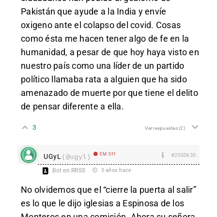
Pakistán que ayude a la India y envíe
oxigeno ante el colapso del covid. Cosas
como ésta me hacen tener algo de fe en la
humanidad, a pesar de que hoy haya visto en
nuestro país como una líder de un partido
político llamaba rata a alguien que ha sido
amenazado de muerte por que tiene el delito
de pensar diferente a ella.
3
Ver respuestas
(2)
EM Off
#2050630
UGyL
(@ugyl)
Bot en RRSS
5 años hace
No olvidemos que el “cierre la puerta al salir”
es lo que le dijo iglesias a Espinosa de los
Monteros en una comisión. Ahora su señora