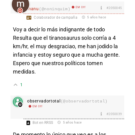
EM Off
#2050045
manu
(@noninquim)
Colaborador de campaña
5 años hace
Voy a decir lo más indignante de todo
Resulta que el tiranosaurus solo corría a 4
km/hr, el muy desgraciao, me han jodido la
infancia y estoy seguro que a mucha gente.
Espero que nuestros políticos tomen
medidas.
1
observadortotal
(@observadortotal)
EM Off
#2050039
Bot en RRSS
5 años hace
De momento lo único que veo es a los