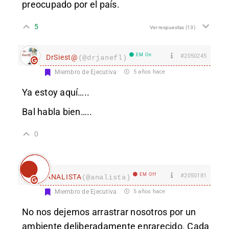
preocupado por el país.
5
Ver respuestas
(13)
EM On
#2050245
DrSiest@
(@drjanefl)
Miembro de Ejecutiva
5 años hace
Ya estoy aquí…..
Bal habla bien…..
0
EM Off
#2050181
ANALISTA
(@analista)
Miembro de Ejecutiva
5 años hace
No nos dejemos arrastrar nosotros por un
ambiente deliberadamente enrarecido. Cada