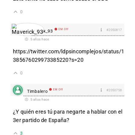
0
EM Off
#2050817
Maverick_93
5 años hace
https://twitter.com/ldpsincomplejos/status/1
385676029973385220?s=20
0
EM Off
#2050758
Timbalero
5 años hace
¿Y quién eres tú para negarte a hablar con el
3er partido de España?
3