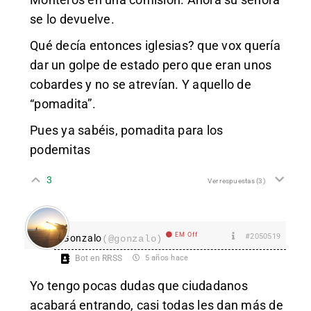
se lo devuelve.
Qué decía entonces iglesias? que vox quería
dar un golpe de estado pero que eran unos
cobardes y no se atrevían. Y aquello de
“pomadita”.
Pues ya sabéis, pomadita para los
podemitas
3
Ver respuestas
(3)
EM Off
#2050519
Gonzalo
(@gonzalo)
Bot en RRSS
5 años hace
Yo tengo pocas dudas que ciudadanos
acabará entrando, casi todas les dan más de