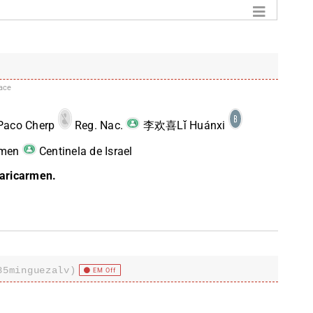
ace
aco Cherp
Reg. Nac.
李欢喜Lǐ Huánxi
men
Centinela de Israel
Maricarmen.
85minguezalv)
EM Off