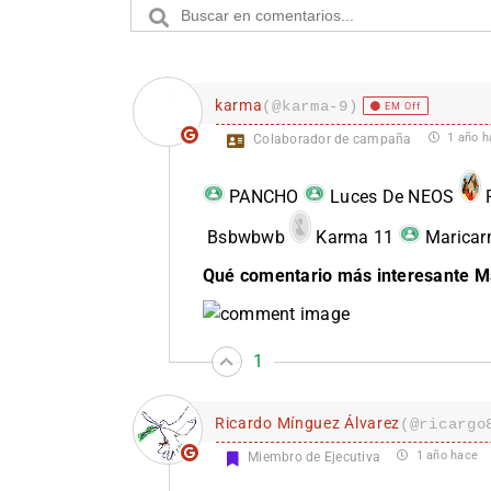
karma
(@karma-9)
EM Off
1 año h
Colaborador de campaña
PANCHO
Luces De NEOS
P
Bsbwbwb
Karma 11
Maricar
Qué comentario más interesante 
1
Ricardo Mínguez Álvarez
(@ricargo
1 año hace
Miembro de Ejecutiva