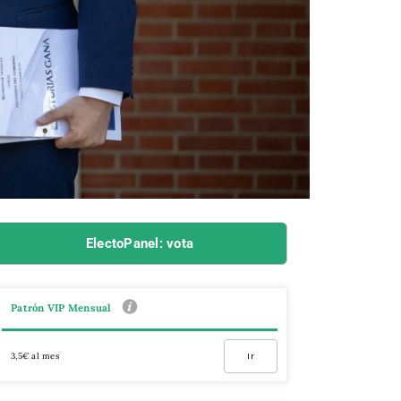
ElectoPanel: vota
Patrón VIP Mensual
3,5€ al mes
Ir