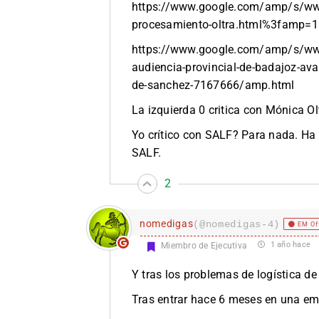
https://www.google.com/amp/s/ww
procesamiento-oltra.html%3famp=1
https://www.google.com/amp/s/www
audiencia-provincial-de-badajoz-ava
de-sanchez-7167666/amp.html
La izquierda 0 critica con Mónica O
Yo crítico con SALF? Para nada. Ha
SALF.
2
nomedigas
(@nomedigas-4)
EM Of
1 año hace
Miembro de Ejecutiva
Y tras los problemas de logística 
Tras entrar hace 6 meses en una em