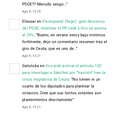
PSOE?? Menudo sesgo…
”
Ago 9, 13:35
Elessar
en
Electopanel (9ago): gran descenso
del PSOE, mientras el PP cede y Vox se acerca
al 20%
: “
Bueno, en verano estoy bajo mínimos
forilmente, dejo un comentario resumen tras el
giro de Ceuta, que es uno de…
”
Ago 9, 13:21
Gatotoka
en
Vox pide activar el artículo 102
para investigar a Sánchez por “traición” tras la
crisis migratoria de Ceuta
: “
No tienen ni un
cuarto de los diputados para plantear la
votacion, Cree que sus tontos votantes son
plantermintos directamente
”
Ago 9, 13:21