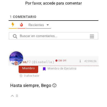
Por favor, accede para comentar
1
COMENTARIO
Recientes
EM Off
#2598236
Isa/♡
(@isabella)
Miembro
Miembro de Ejecutiva
3 años hace
Hasta siempre, Bego 🙁
0