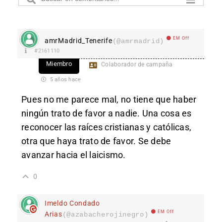
EM Off
amrMadrid_Tenerife
(@amrmadrid)
#2161110
Miembro
Colaborador de campaña
5 años hace
Pues no me parece mal, no tiene que haber
ningún trato de favor a nadie. Una cosa es
reconocer las raíces cristianas y católicas,
otra que haya trato de favor. Se debe
avanzar hacia el laicismo.
0
Imeldo Condado
EM Off
Arias
(@azabacherojinegro)