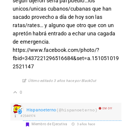
según dijeron seria pal pueblo…los
unicos/unicas cubanos/cubanas que han
sacado provecho a día de hoy son las
ratas/rates… y alguno que otro que con un
apretón habrá entrado a echar una cagada
de emergencia.
https://www.facebook.com/photo/?
fbid=3437221296516684&set=a.151051019
2521147
Último editado 3 años hace por BlackOut
0
EM Off
Hispanoeterno
(@hispanoeterno)
#2544974
Miembro de Ejecutiva
3 años hace