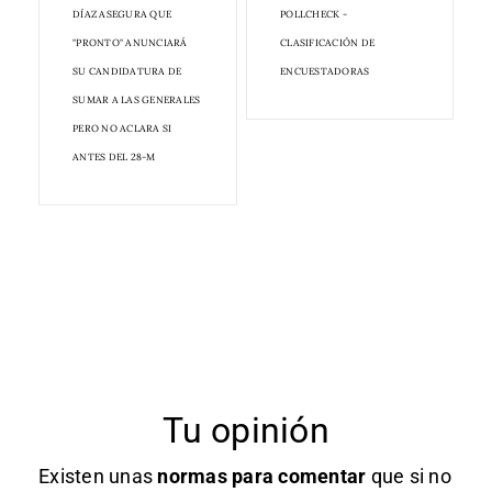
DÍAZ ASEGURA QUE
POLLCHECK -
"PRONTO" ANUNCIARÁ
CLASIFICACIÓN DE
SU CANDIDATURA DE
ENCUESTADORAS
SUMAR A LAS GENERALES
PERO NO ACLARA SI
ANTES DEL 28-M
Tu opinión
Existen unas
normas
para comentar
que si no