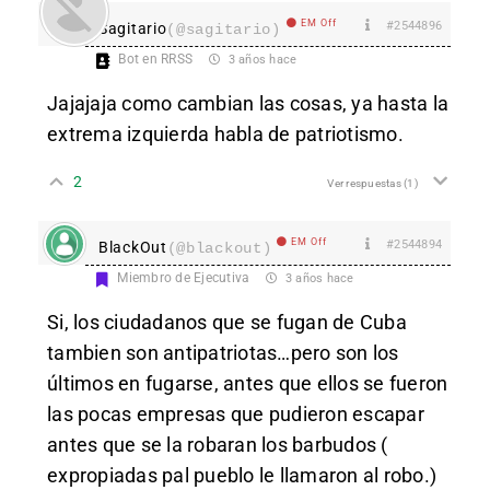
EM Off
#2544896
Sagitario
(@sagitario)
Bot en RRSS
3 años hace
Jajajaja como cambian las cosas, ya hasta la
extrema izquierda habla de patriotismo.
2
Ver respuestas
(1)
EM Off
#2544894
BlackOut
(@blackout)
Miembro de Ejecutiva
3 años hace
Si, los ciudadanos que se fugan de Cuba
tambien son antipatriotas…pero son los
últimos en fugarse, antes que ellos se fueron
las pocas empresas que pudieron escapar
antes que se la robaran los barbudos (
expropiadas pal pueblo le llamaron al robo.)