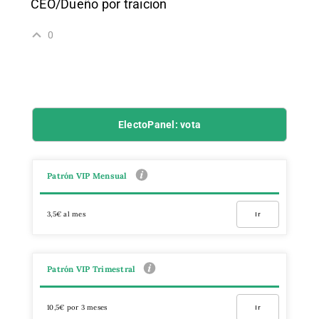
CEO/Dueño por traicion
0
ElectoPanel: vota
Patrón VIP Mensual
3,5€ al mes
Ir
Patrón VIP Trimestral
10,5€ por 3 meses
Ir