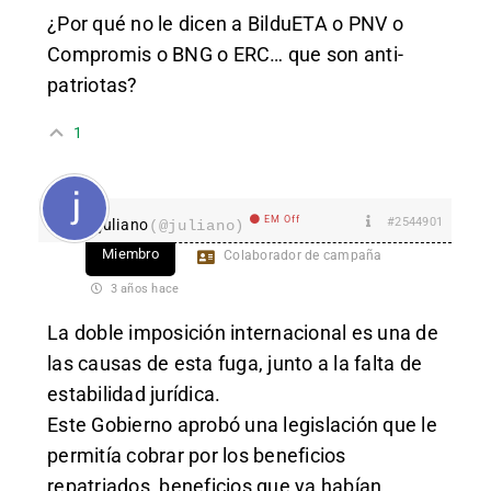
¿Por qué no le dicen a BilduETA o PNV o
Compromis o BNG o ERC… que son anti-
patriotas?
1
EM Off
#2544901
juliano
(@juliano)
Miembro
Colaborador de campaña
3 años hace
La doble imposición internacional es una de
las causas de esta fuga, junto a la falta de
estabilidad jurídica.
Este Gobierno aprobó una legislación que le
permitía cobrar por los beneficios
repatriados, beneficios que ya habían