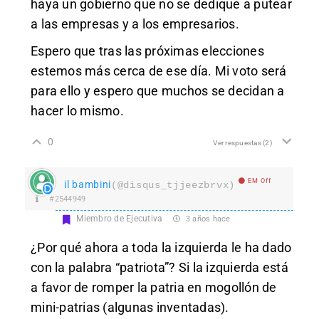
haya un gobierno que no se dedique a putear
a las empresas y a los empresarios.
Espero que tras las próximas elecciones
estemos más cerca de ese día. Mi voto será
para ello y espero que muchos se decidan a
hacer lo mismo.
0
Ver respuestas
(2)
EM Off
il bambini
(@disqus_tjjeezbrvx)
#2544949
Miembro de Ejecutiva
3 años hace
¿Por qué ahora a toda la izquierda le ha dado
con la palabra “patriota”? Si la izquierda está
a favor de romper la patria en mogollón de
mini-patrias (algunas inventadas).