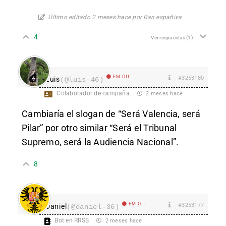
Último editado 2 meses hace por Ran españiva
4
Ver respuestas
(1)
EM Off
#3253180
Luis
(@luis-46)
Colaborador de campaña
2 meses hace
Cambiaría el slogan de “Será Valencia, será
Pilar” por otro similar “Será el Tribunal
Supremo, será la Audiencia Nacional”.
8
EM Off
#3253177
Daniel
(@daniel-36)
Bot en RRSS
2 meses hace