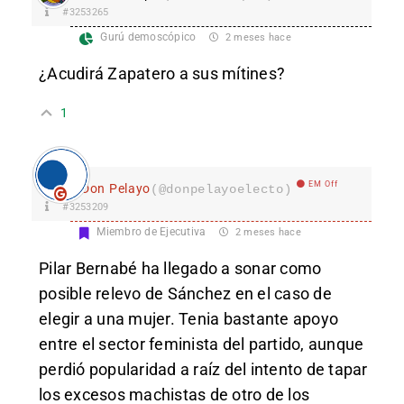
#3253265
Gurú demoscópico
2 meses hace
¿Acudirá Zapatero a sus mítines?
1
EM Off
Don Pelayo
(@donpelayoelecto)
#3253209
Miembro de Ejecutiva
2 meses hace
Pilar Bernabé ha llegado a sonar como
posible relevo de Sánchez en el caso de
elegir a una mujer. Tenia bastante apoyo
entre el sector feminista del partido, aunque
perdió popularidad a raíz del intento de tapar
los excesos machistas de otro de los