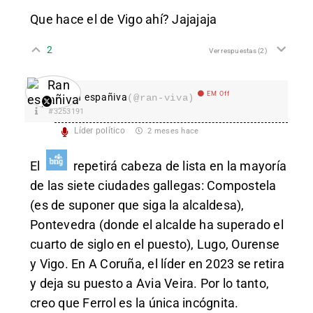
Que hace el de Vigo ahí? Jajajaja
2
Ver respuestas
(2)
EM Off
Ran españiva
(@ran-viva)
#3253191
Líder político
2 meses hace
El
repetirá cabeza de lista en la mayoría
de las siete ciudades gallegas: Compostela
(es de suponer que siga la alcaldesa),
Pontevedra (donde el alcalde ha superado el
cuarto de siglo en el puesto), Lugo, Ourense
y Vigo. En A Coruña, el líder en 2023 se retira
y deja su puesto a Avia Veira. Por lo tanto,
creo que Ferrol es la única incógnita.