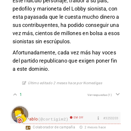
Este ridículo personaje, traidor a su país,
pedofilo y marioneta del Lobby sionista, con
esta payasada que le cuesta mucho dinero a
sus contribuyentes, ha podido conseguir una
vez más, cientos de millones en bolsa a esos
sionistas sin escrúpulos.
Afortunadamente, cada vez más hay voces
del partido republicano que exigen poner fin
a este dominio.
Último editado 2 meses hace por Nomedigas
1
Ver respuestas
(1)
EM Off
#3253203
Pablo
(@cortigim2)
Colaborador de campaña
2 meses hace