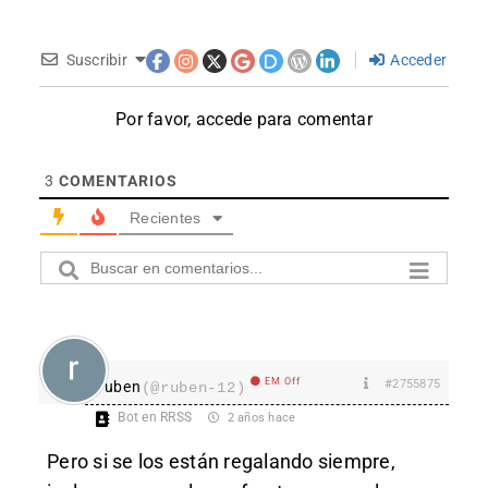
Suscribir
Acceder
Por favor, accede para comentar
3
COMENTARIOS
Recientes
EM Off
#2755875
ruben
(@ruben-12)
Bot en RRSS
2 años hace
Pero si se los están regalando siempre,