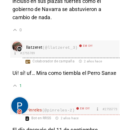
incluso en sus plazas fuertes como el
gobierno de Navarra se abstuvieron a
cambio de nada.
0
EM Off
llatzeret
(@llatzeret_3)
#2755789
Colaborador de campaña
2 años hace
Ui! sí! uf… Mira como tiembla el Perro Sanxe
1
EM Off
#2755773
Pinreles
(@pinreles-2)
Bot en RRSS
2 años hace
El día después del 11 de septiembre.