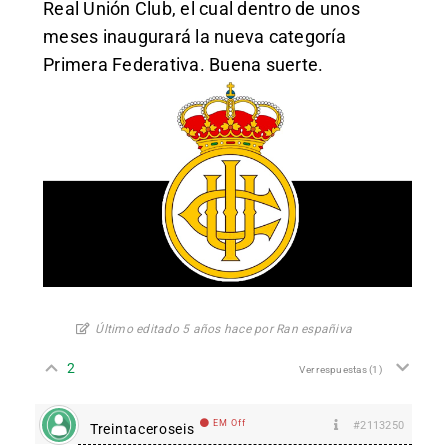
Real Unión Club, el cual dentro de unos
meses inaugurará la nueva categoría
Primera Federativa. Buena suerte.
Último editado 5 años hace por Ran españiva
2
Ver respuestas
(1)
EM Off
#2113250
Treintaceroseis