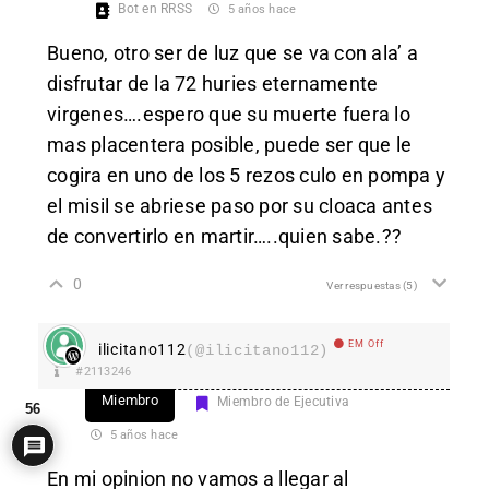
Bot en RRSS
5 años hace
Bueno, otro ser de luz que se va con ala’ a
disfrutar de la 72 huries eternamente
virgenes….espero que su muerte fuera lo
mas placentera posible, puede ser que le
cogira en uno de los 5 rezos culo en pompa y
el misil se abriese paso por su cloaca antes
de convertirlo en martir…..quien sabe.??
0
Ver respuestas
(5)
EM Off
ilicitano112
(@ilicitano112)
#2113246
Miembro
Miembro de Ejecutiva
56
5 años hace
En mi opinion no vamos a llegar al