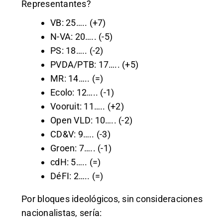
Representantes?
VB: 25….. (+7)
N-VA: 20….. (-5)
PS: 18….. (-2)
PVDA/PTB: 17….. (+5)
MR: 14….. (=)
Ecolo: 12….. (-1)
Vooruit: 11….. (+2)
Open VLD: 10….. (-2)
CD&V: 9….. (-3)
Groen: 7….. (-1)
cdH: 5….. (=)
DéFI: 2….. (=)
Por bloques ideológicos, sin consideraciones
nacionalistas, sería: