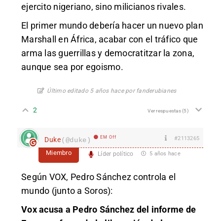
ejercito nigeriano, sino milicianos rivales.
El primer mundo debería hacer un nuevo plan
Marshall en África, acabar con el tráfico que
arma las guerrillas y democratitzar la zona,
aunque sea por egoismo.
Último editado 5 años hace por fanderubianes
2
Ver respuestas
(5)
EM Off
#2113265
Duke
(@duke)
Miembro
Líder político
5 años hace
Según VOX, Pedro Sánchez controla el
mundo (junto a Soros):
Vox acusa a Pedro Sánchez del informe de