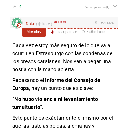
4
Ver respuestas
(3)
EM Off
#2113259
Duke
(@duke)
Miembro
Líder político
5 años hace
Cada vez estoy más seguro de lo que va a
ocurrir en Estrasburgo con las condenas de
los presos catalanes. Nos van a pegar una
hostia con la mano abierta.
Repasando el
informe del Consejo de
Europa
, hay un punto que es clave:
“No hubo violencia ni levantamiento
tumultuario”.
Este punto es exáctamente el mismo por el
que las justcias belgas, alemanas y