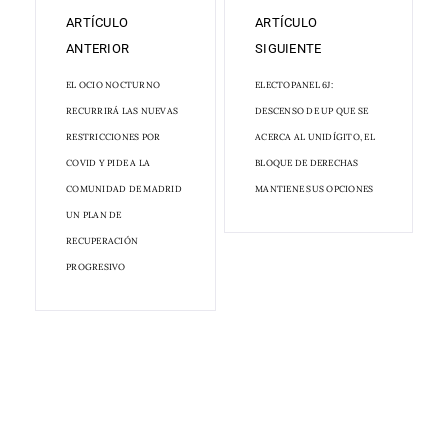
ARTÍCULO
ARTÍCULO
ANTERIOR
SIGUIENTE
EL OCIO NOCTURNO
ELECTOPANEL 6J:
RECURRIRÁ LAS NUEVAS
DESCENSO DE UP QUE SE
RESTRICCIONES POR
ACERCA AL UNIDÍGITO, EL
COVID Y PIDE A LA
BLOQUE DE DERECHAS
COMUNIDAD DE MADRID
MANTIENE SUS OPCIONES
UN PLAN DE
RECUPERACIÓN
PROGRESIVO