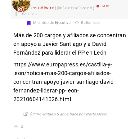
EM Off
electoAlvaro
(@electoalvaro)
#2113292
Miembro de Ejecutiva
5 años hace
Más de 200 cargos y afiliados se concentran
en apoyo a Javier Santiago y a David
Fernández para liderar el PP en León
https://www.europapress.es/castilla-y-
leon/noticia-mas-200-cargos-afiliados-
concentran-apoyo-javier-santiago-david-
fernandez-liderar-pp-leon-
20210604141026.html
Último editado 5 años hace por electoAlvaro
0