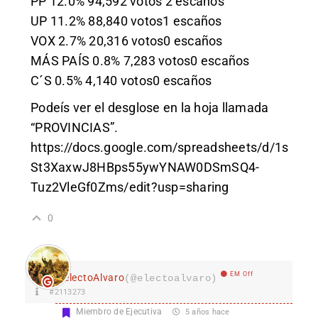
PP 12.0% 94,592 votos 2 escaños
UP 11.2% 88,840 votos1 escaños
VOX 2.7% 20,316 votos0 escaños
MÁS PAÍS 0.8% 7,283 votos0 escaños
C´S 0.5% 4,140 votos0 escaños
Podeís ver el desglose en la hoja llamada
“PROVINCIAS”.
https://docs.google.com/spreadsheets/d/1s
St3XaxwJ8HBps55ywYNAW0DSmSQ4-
Tuz2VleGf0Zms/edit?usp=sharing
0
EM Off
electoAlvaro
(@electoalvaro)
#2113273
Miembro de Ejecutiva
5 años hace