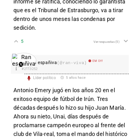
informe se ratifica, conociendo lo garantista
que es el Tribunal de Estrasburgo, va a tirar
dentro de unos meses las condenas por
sedición.
5
Ver respuestas
(5)
EM Off
Ran españiva
(@ran-viva)
#2113252
Líder político
5 años hace
Antonio Emery jugó en los años 20 en el
exitoso equipo de fútbol de Irún. Tres
décadas después lo hizo su hijo Juan María.
Ahora su nieto, Unai, días después de
proclamarse campeón europeo al frente del
club de Vila-real, toma el mando del histórico