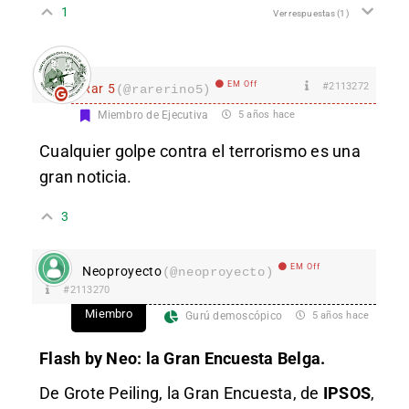
1
Ver respuestas
(1)
EM Off
#2113272
Rar 5
(@rarerino5)
Miembro de Ejecutiva
5 años hace
Cualquier golpe contra el terrorismo es una
gran noticia.
3
EM Off
Neoproyecto
(@neoproyecto)
#2113270
Miembro
Gurú demoscópico
5 años hace
Flash by Neo: la Gran Encuesta Belga.
De Grote Peiling, la Gran Encuesta, de
IPSOS
,