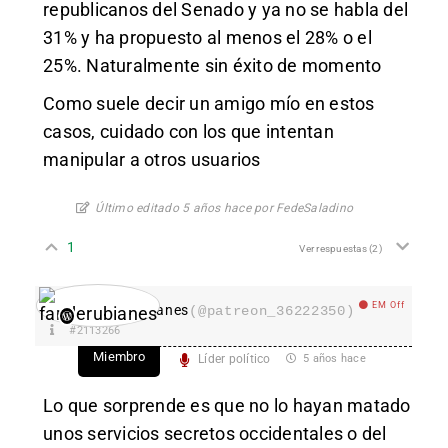
republicanos del Senado y ya no se habla del
31% y ha propuesto al menos el 28% o el
25%. Naturalmente sin éxito de momento
Como suele decir un amigo mío en estos
casos, cuidado con los que intentan
manipular a otros usuarios
Último editado 5 años hace por FedeSaladino
1
Ver respuestas
(2)
EM Off
fanderubianes
(@patreon_36222350)
#2113266
Miembro
Líder político
5 años hace
Lo que sorprende es que no lo hayan matado
unos servicios secretos occidentales o del