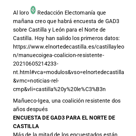
Al loro
Redacción Electomanía
que
mañana creo que habrá encuesta de GAD3
sobre Castilla y León para el Norte de
Castilla. Hoy han salido los primeros datos:
https://www.elnortedecastilla.es/castillayleo
n/manuecoigea-coalicion-resistente-
20210605214233-
nt.html#vca=modulos&vso=elnortedecastilla
&vmc=noticias-rel-
cmp&vli=castilla%20y%20le%C3%B3n
Mañueco-Igea, una coalición resistente dos
años después
ENCUESTA DE GAD3 PARA EL NORTE DE
CASTILLA
Más de la mitad de los encuestados están