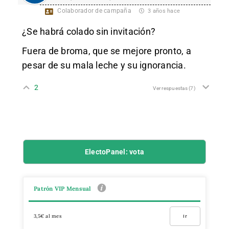
Colaborador de campaña
3 años hace
¿Se habrá colado sin invitación?
Fuera de broma, que se mejore pronto, a
pesar de su mala leche y su ignorancia.
2
Ver respuestas
(7)
ElectoPanel: vota
Patrón VIP Mensual
3,5€ al mes
Ir