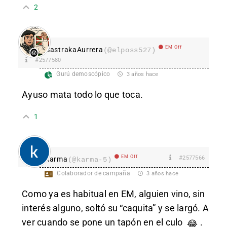
2
EM Off
SastrakaAurrera
(@elposs527)
#2577580
Gurú demoscópico
3 años hace
Ayuso mata todo lo que toca.
1
EM Off
#2577566
karma
(@karma-5)
Colaborador de campaña
3 años hace
Como ya es habitual en EM, alguien vino, sin
interés alguno, soltó su “caquita” y se largó. A
ver cuando se pone un tapón en el culo
.
😂