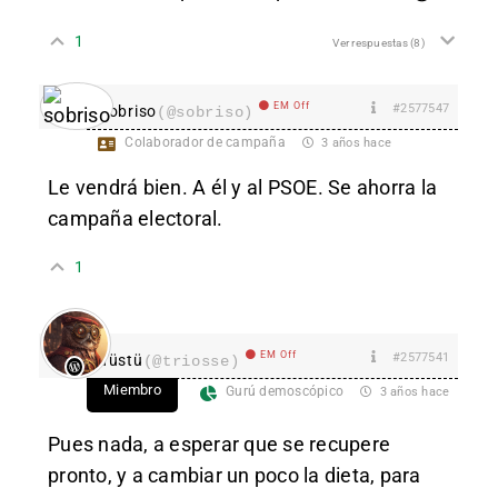
1
Ver respuestas
(8)
EM Off
#2577547
sobriso
(@sobriso)
Colaborador de campaña
3 años hace
Le vendrá bien. A él y al PSOE. Se ahorra la
campaña electoral.
1
EM Off
#2577541
Tüstü
(@triosse)
Miembro
Gurú demoscópico
3 años hace
Pues nada, a esperar que se recupere
pronto, y a cambiar un poco la dieta, para