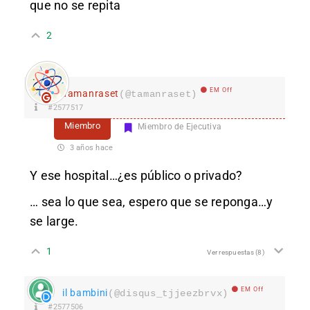
que no se repita
2
EM Off
Tamanraset
(@tamanraset)
#2577517
Miembro
Miembro de Ejecutiva
3 años hace
Y ese hospital…¿es público o privado?
… sea lo que sea, espero que se reponga…y
se large.
1
Ver respuestas
(8)
EM Off
il bambini
(@disqus_tjjeezbrvx)
#2577506