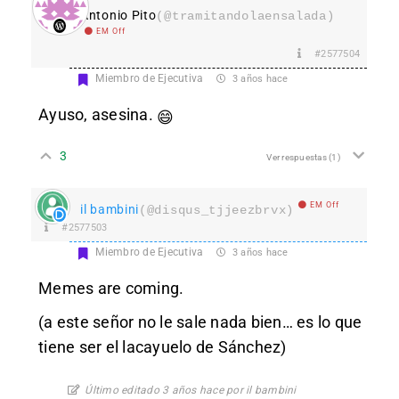
Antonio Pito
(@tramitandolaensalada)
EM Off
#2577504
Miembro de Ejecutiva
3 años hace
Ayuso, asesina.
😄
3
Ver respuestas
(1)
EM Off
il bambini
(@disqus_tjjeezbrvx)
#2577503
Miembro de Ejecutiva
3 años hace
Memes are coming.
(a este señor no le sale nada bien… es lo que
tiene ser el lacayuelo de Sánchez)
Último editado 3 años hace por il bambini