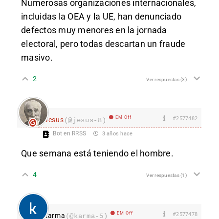
Numerosas organizaciones internacionales,
incluidas la OEA y la UE, han denunciado
defectos muy menores en la jornada
electoral, pero todas descartan un fraude
masivo.
2
Ver respuestas
(3)
EM Off
#2577482
Jesus
(@jesus-8)
Bot en RRSS
3 años hace
Que semana está teniendo el hombre.
4
Ver respuestas
(1)
EM Off
#2577478
karma
(@karma-5)