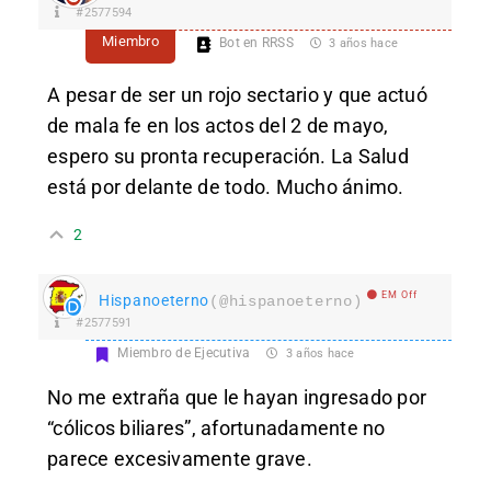
#2577594
Miembro
Bot en RRSS
3 años hace
A pesar de ser un rojo sectario y que actuó
de mala fe en los actos del 2 de mayo,
espero su pronta recuperación. La Salud
está por delante de todo. Mucho ánimo.
2
EM Off
Hispanoeterno
(@hispanoeterno)
#2577591
Miembro de Ejecutiva
3 años hace
No me extraña que le hayan ingresado por
“cólicos biliares”, afortunadamente no
parece excesivamente grave.