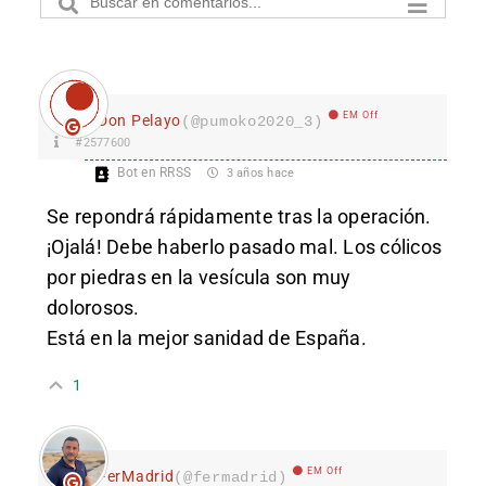
EM Off
Don Pelayo
(@pumoko2020_3)
#2577600
Bot en RRSS
3 años hace
Se repondrá rápidamente tras la operación.
¡Ojalá! Debe haberlo pasado mal. Los cólicos
por piedras en la vesícula son muy
dolorosos.
Está en la mejor sanidad de España.
1
EM Off
FerMadrid
(@fermadrid)