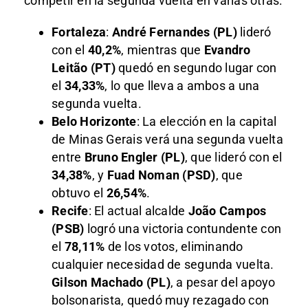
competir en la segunda vuelta en varias otras:
Fortaleza
:
André Fernandes (PL)
lideró
con el
40,2%
, mientras que
Evandro
Leitão (PT)
quedó en segundo lugar con
el
34,33%
, lo que lleva a ambos a una
segunda vuelta.
Belo Horizonte
: La elección en la capital
de Minas Gerais verá una segunda vuelta
entre
Bruno Engler (PL)
, que lideró con el
34,38%
, y
Fuad Noman (PSD)
, que
obtuvo el
26,54%
.
Recife
: El actual alcalde
João Campos
(PSB)
logró una victoria contundente con
el
78,11%
de los votos, eliminando
cualquier necesidad de segunda vuelta.
Gilson Machado (PL)
, a pesar del apoyo
bolsonarista, quedó muy rezagado con