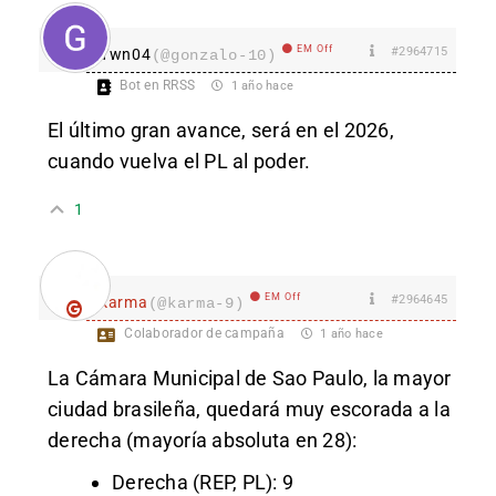
EM Off
#2964715
Ywn04
(@gonzalo-10)
Bot en RRSS
1 año hace
El último gran avance, será en el 2026,
cuando vuelva el PL al poder.
1
EM Off
#2964645
karma
(@karma-9)
Colaborador de campaña
1 año hace
La Cámara Municipal de Sao Paulo, la mayor
ciudad brasileña, quedará muy escorada a la
derecha (mayoría absoluta en 28):
Derecha (REP, PL): 9