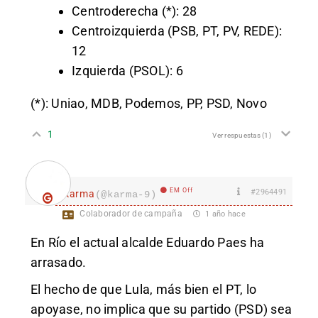
Centroderecha (*): 28
Centroizquierda (PSB, PT, PV, REDE):
12
Izquierda (PSOL): 6
(*): Uniao, MDB, Podemos, PP, PSD, Novo
1
Ver respuestas
(1)
EM Off
#2964491
karma
(@karma-9)
Colaborador de campaña
1 año hace
En Río el actual alcalde Eduardo Paes ha
arrasado.
El hecho de que Lula, más bien el PT, lo
apoyase, no implica que su partido (PSD) sea