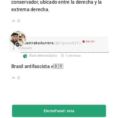
conservador, ubicado entre la derecha y la
extrema derecha.
0
EM Off
SastrakaAurrera
(@elposs527)
#2964403
Gurú demoscópico
1 año hace
Brasil antifascista ✊🇧🇷
0
ElectoPanel: vota