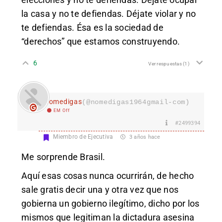
la casa y no te defiendas. Déjate violar y no
te defiendas. Ésa es la sociedad de
“derechos” que estamos construyendo.
6
Ver respuestas
(1)
nomedigas
(@nomedigas1964gmail-com)
EM Off
#2499394
Miembro de Ejecutiva
3 años hace
Me sorprende Brasil.
Aquí esas cosas nunca ocurrirán, de hecho
sale gratis decir una y otra vez que nos
gobierna un gobierno ilegítimo, dicho por los
mismos que legitiman la dictadura asesina