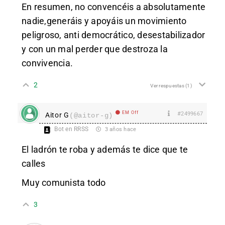
En resumen, no convencéis a absolutamente
nadie,generáis y apoyáis un movimiento
peligroso, anti democrático, desestabilizador
y con un mal perder que destroza la
convivencia.
2
Ver respuestas
(1)
EM Off
#2499667
Aitor G
(@aitor-g)
Bot en RRSS
3 años hace
El ladrón te roba y además te dice que te
calles
Muy comunista todo
3