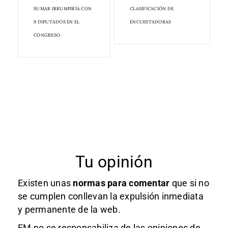
SUMAR IRRUMPIRÍA CON
CLASIFICACIÓN DE
9 DIPUTADOS EN EL
ENCUESTADORAS
CONGRESO
Tu opinión
Existen unas
normas
para comentar
que si no
se cumplen conllevan la expulsión inmediata
y permanente de la web.
EM no se responsabiliza de las opiniones de