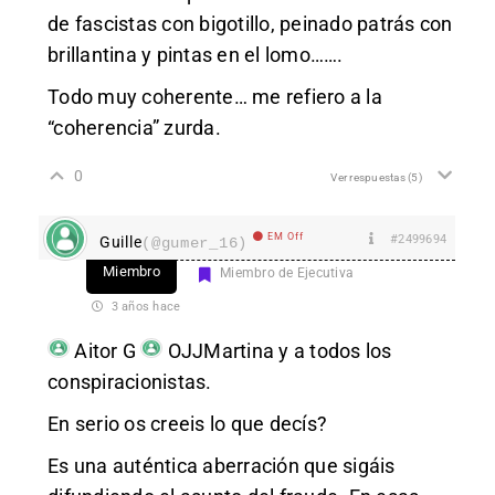
de fascistas con bigotillo, peinado patrás con
brillantina y pintas en el lomo…….
Todo muy coherente… me refiero a la
“coherencia” zurda.
0
Ver respuestas
(5)
EM Off
#2499694
Guille
(@gumer_16)
Miembro
Miembro de Ejecutiva
3 años hace
Aitor G
OJJMartina
y a todos los
conspiracionistas.
En serio os creeis lo que decís?
Es una auténtica aberración que sigáis