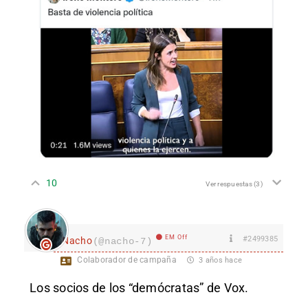
10
Ver respuestas
(3)
EM Off
#2499385
Nacho
(@nacho-7)
Colaborador de campaña
3 años hace
Los socios de los “demócratas” de Vox.