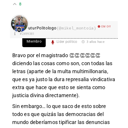
8
EM Off
FuturPolitologo
(@mikel_montoia)
#2499381
Miembro
Líder político
3 años hace
Bravo por el magistrado 👏👏👏👏👏👏
diciendo las cosas como son, con todas las
letras (aparte de la multa multimillonaria,
que es ya justo la dura represalia vindicativa
extra que hace que esto se sienta como
justicia divina directamente).
Sin embargo… lo que saco de esto sobre
todo es que quizás las democracias del
mundo deberíamos tipificar las denuncias