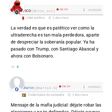
EM Off
#2499409
VICO
(@vico_xxi)
Líder político
3 años hace
La verdad es que es patético ver como la
ultraderecha es tan mala perdedora, aparte
de despreciar la soberanía popular. Ya ha
pasado con Trump, con Santiago Abascal y
ahora con Bolsonaro.
6
EM Off
#2499401
Martin
(@martin-3)
Colaborador de campaña
3 años hace
Mensaje de la mafia judicial: déjate robar las
elecciones y no te defiendas. Déjate ocupar