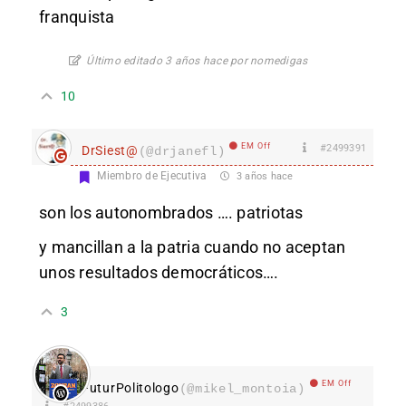
franquista
Último editado 3 años hace por nomedigas
10
EM Off
#2499391
DrSiest@
(@drjanefl)
Miembro de Ejecutiva
3 años hace
son los autonombrados …. patriotas
y mancillan a la patria cuando no aceptan
unos resultados democráticos….
3
EM Off
FuturPolitologo
(@mikel_montoia)