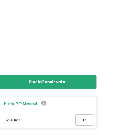
ElectoPanel: vota
Patrón VIP Mensual
3,5€ al mes
Ir