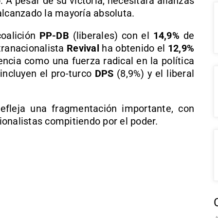
 A pesar de su victoria, necesitará alianzas
alcanzado la mayoría absoluta.
coalición
PP-DB
(liberales) con el
14,9%
de
ltranacionalista
Revival
ha obtenido el
12,9%
ncia como una fuerza radical en la política
incluyen el pro-turco
DPS
(8,9%) y el liberal
refleja una fragmentación importante, con
onalistas compitiendo por el poder.