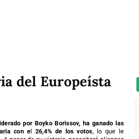
ria del Europeísta
liderado por Boyko Borissov, ha ganado las
aria con e
l
26,4% de los votos
, lo que le