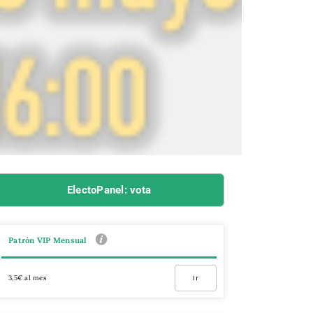
ElectoPanel: vota
Patrón VIP Mensual
3,5€ al mes
Ir