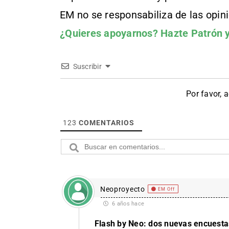
EM no se responsabiliza de las opin
¿Quieres apoyarnos?
Hazte Patrón
y
Suscribir
Por favor, 
123
COMENTARIOS
Neoproyecto
EM Off
6 años hace
Flash by Neo: dos nuevas encuestas