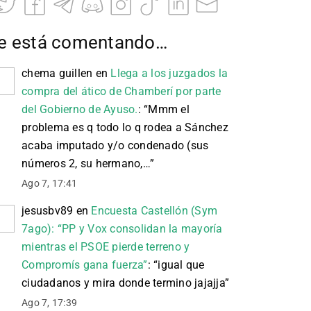
e está comentando…
chema guillen
en
Llega a los juzgados la
compra del ático de Chamberí por parte
del Gobierno de Ayuso.
: “
Mmm el
problema es q todo lo q rodea a Sánchez
acaba imputado y/o condenado (sus
números 2, su hermano,…
”
Ago 7, 17:41
jesusbv89
en
Encuesta Castellón (Sym
7ago): “PP y Vox consolidan la mayoría
mientras el PSOE pierde terreno y
Compromís gana fuerza”
: “
igual que
ciudadanos y mira donde termino jajajja
”
Ago 7, 17:39