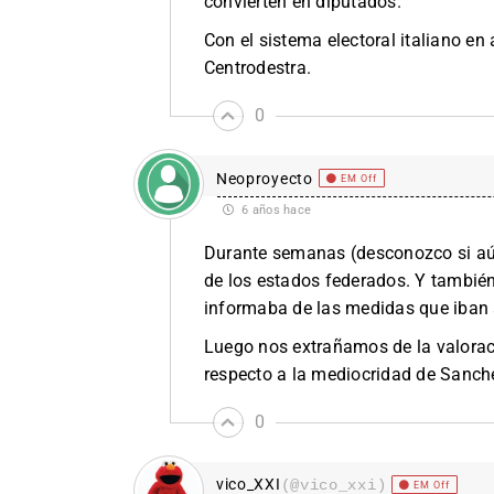
convierten en diputados.
Con el sistema electoral italiano e
Centrodestra.
0
Neoproyecto
EM Off
6 años hace
Durante semanas (desconozco si aún
de los estados federados. Y también 
informaba de las medidas que iban
Luego nos extrañamos de la valoraci
respecto a la mediocridad de Sanch
0
vico_XXI
(@vico_xxi)
EM Off