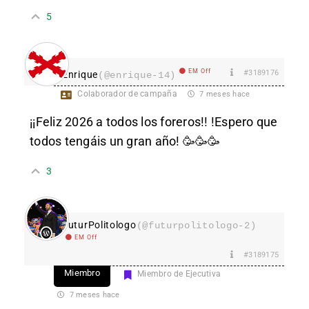
5
EM Off
#3189176
Enrique
(@enrique-14)
Colaborador de campaña
7 meses hace
¡¡Feliz 2026 a todos los foreros!! !Espero que
todos tengáis un gran año! 🥳🥳🥳
3
FuturPolitologo
(@futurpolitologo-2)
EM Off
#3189175
Miembro
Miembro de Ejecutiva
7 meses hace