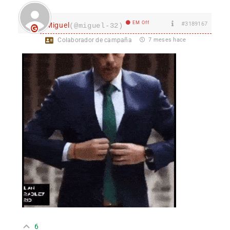
EM Off
#3189167
Miguel
(@miguel-32)
Colaborador de campaña
7 meses hace
6