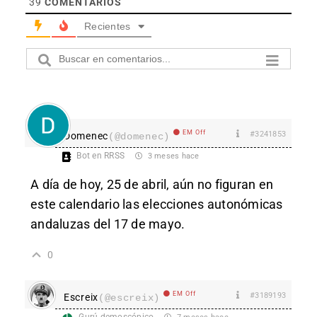
39
COMENTARIOS
Recientes
EM Off
#3241853
Domenec
(@domenec)
Bot en RRSS
3 meses hace
A día de hoy, 25 de abril, aún no figuran en
este calendario las elecciones autonómicas
andaluzas del 17 de mayo.
0
EM Off
#3189193
Escreix
(@escreix)