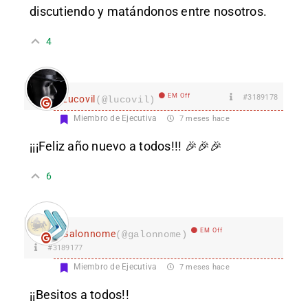
discutiendo y matándonos entre nosotros.
4
EM Off
#3189178
Lucovil
(@lucovil)
Miembro de Ejecutiva
7 meses hace
¡¡¡Feliz año nuevo a todos!!! 🎉🎉🎉
6
EM Off
Galonnome
(@galonnome)
#3189177
Miembro de Ejecutiva
7 meses hace
¡¡Besitos a todos!!