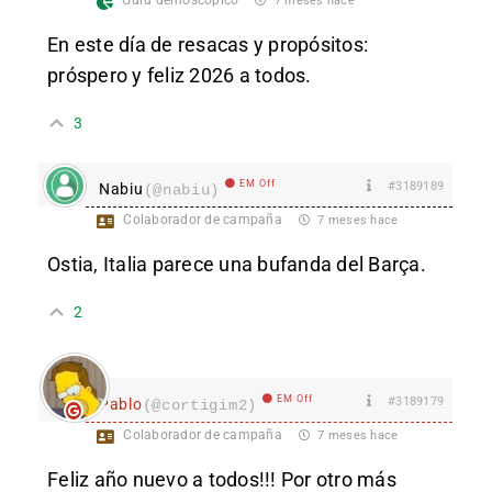
Gurú demoscópico
7 meses hace
En este día de resacas y propósitos:
próspero y feliz 2026 a todos.
3
EM Off
#3189189
Nabiu
(@nabiu)
Colaborador de campaña
7 meses hace
Ostia, Italia parece una bufanda del Barça.
2
EM Off
#3189179
Pablo
(@cortigim2)
Colaborador de campaña
7 meses hace
Feliz año nuevo a todos!!! Por otro más