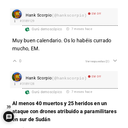
EM Off
Hank Scorpio
(@hankscorpio)
#3189129
Gurú demoscópico
7 meses hace
Muy buen calendario. Os lo habéis currado
mucho, EM.
0
Ver respuestas
(2)
EM Off
Hank Scorpio
(@hankscorpio)
#3189128
Gurú demoscópico
7 meses hace
Al menos 40 muertos y 25 heridos en un
39
ataque con drones atribuido a paramilitares
en sur de Sudán