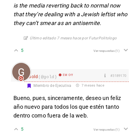
is the media reverting back to normal now
that they’re dealing with a Jewish leftist who
they can’t smear as an antisemite.
Último editado 7 meses hace por FuturPolitologo
5
Ver respuestas
(1)
EM Off
#3189170
Gold
(@gold)
Miembro de Ejecutiva
7 meses hace
Bueno, pues, sinceramente, deseo un feliz
año nuevo para todos los que estén tanto
dentro como fuera de la web.
5
Ver respuestas
(1)