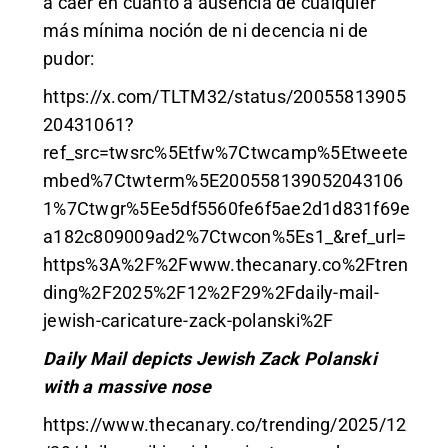
a caer en cuanto a ausencia de cualquier
más mínima noción de ni decencia ni de
pudor:
https://x.com/TLTM32/status/20055813905
20431061?
ref_src=twsrc%5Etfw%7Ctwcamp%5Etweete
mbed%7Ctwterm%5E200558139052043106
1%7Ctwgr%5Ee5df5560fe6f5ae2d1d831f69e
a182c809009ad2%7Ctwcon%5Es1_&ref_url=
https%3A%2F%2Fwww.thecanary.co%2Ftren
ding%2F2025%2F12%2F29%2Fdaily-mail-
jewish-caricature-zack-polanski%2F
Daily Mail depicts Jewish Zack Polanski
with a massive nose
https://www.thecanary.co/trending/2025/12