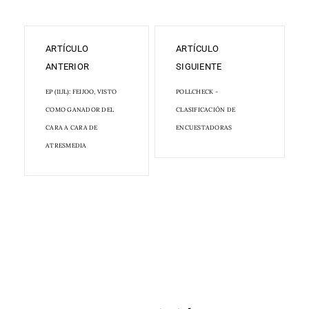
ARTÍCULO
ARTÍCULO
ANTERIOR
SIGUIENTE
EP (11JL): FEIJOO, VISTO
POLLCHECK -
COMO GANADOR DEL
CLASIFICACIÓN DE
CARA A CARA DE
ENCUESTADORAS
ATRESMEDIA