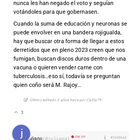
nunca les han negado el voto y seguían
votándoles para que gobernasen.
Cuando la suma de educación y neuronas se
puede envolver en una bandera rojigualda,
hay que buscar otra forma de llegar a estos
derretidos que en pleno 2023 creen que nos
fumigan, buscan discos duros dentro de una
vacuna o quieren vender carne con
tuberculosis…eso sí, todavía se preguntan
quien coño será M. Rajoy…
Último editado 3 años hace por Califa79
3
EM Off
#2645664
juliano
(@juliano)