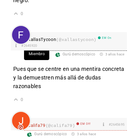
negro.
0
EM On
XallasTycoon
(@xallastycoon)
#2645920
Miembro
Gurú demoscópico
3 años hace
Pues que se centre en una mentira concreta
y la demuestren más allá de dudas
razonables
0
EM Off
#2645695
Califa79
(@califa79)
Gurú demoscópico
3 años hace