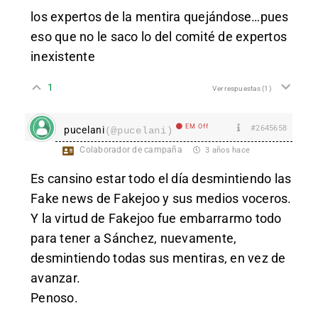
los expertos de la mentira quejándose…pues
eso que no le saco lo del comité de expertos
inexistente
1
Ver respuestas
(1)
EM Off
#2645658
pucelani
(@pucelani)
Colaborador de campaña
3 años hace
Es cansino estar todo el día desmintiendo las
Fake news de Fakejoo y sus medios voceros.
Y la virtud de Fakejoo fue embarrarmo todo
para tener a Sánchez, nuevamente,
desmintiendo todas sus mentiras, en vez de
avanzar.
Penoso.