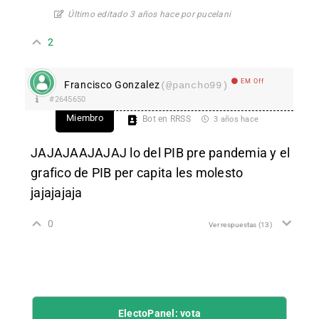
Último editado 3 años hace por pucelani
2
EM Off
Francisco Gonzalez
(@pancho99)
#2645650
Miembro
Bot en RRSS
3 años hace
JAJAJAAJAJAJ lo del PIB pre pandemia y el
grafico de PIB per capita les molesto
jajajajaja
0
Ver respuestas
(13)
ElectoPanel: vota