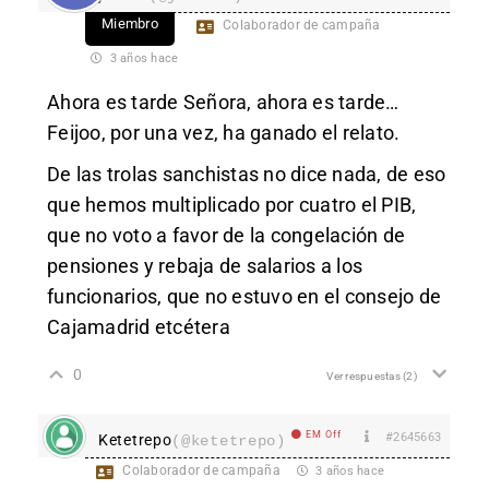
Miembro
Colaborador de campaña
3 años hace
Ahora es tarde Señora, ahora es tarde…
Feijoo, por una vez, ha ganado el relato.
De las trolas sanchistas no dice nada, de eso
que hemos multiplicado por cuatro el PIB,
que no voto a favor de la congelación de
pensiones y rebaja de salarios a los
funcionarios, que no estuvo en el consejo de
Cajamadrid etcétera
0
Ver respuestas
(2)
EM Off
#2645663
Ketetrepo
(@ketetrepo)
Colaborador de campaña
3 años hace