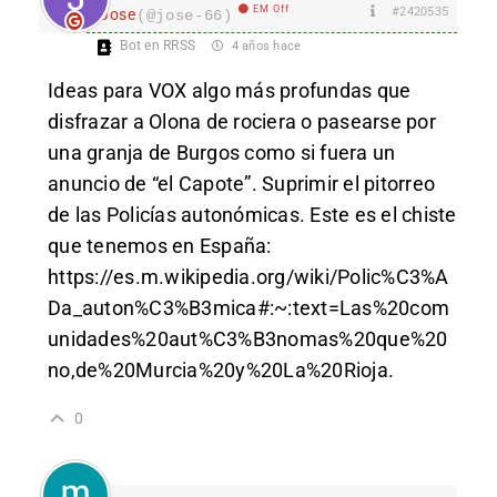
EM Off
#2420535
Jose
(@jose-66)
Bot en RRSS
4 años hace
Ideas para VOX algo más profundas que
disfrazar a Olona de rociera o pasearse por
una granja de Burgos como si fuera un
anuncio de “el Capote”. Suprimir el pitorreo
de las Policías autonómicas. Este es el chiste
que tenemos en España:
https://es.m.wikipedia.org/wiki/Polic%C3%A
Da_auton%C3%B3mica#:~:text=Las%20com
unidades%20aut%C3%B3nomas%20que%20
no,de%20Murcia%20y%20La%20Rioja
.
0