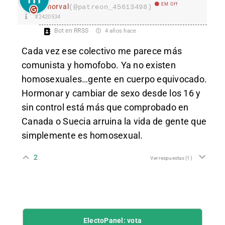
EM Off
morval
(@patreon_45613498)
#2420534
Bot en RRSS
4 años hace
Cada vez ese colectivo me parece más
comunista y homofobo. Ya no existen
homosexuales…gente en cuerpo equivocado.
Hormonar y cambiar de sexo desde los 16 y
sin control está más que comprobado en
Canada o Suecia arruina la vida de gente que
simplemente es homosexual.
2
Ver respuestas
(1)
ElectoPanel: vota