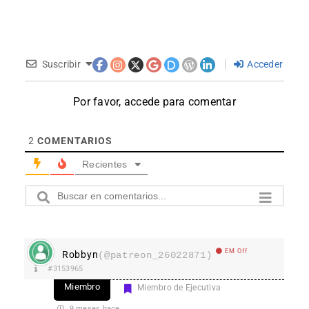
Suscribir
Acceder
Por favor, accede para comentar
2
COMENTARIOS
Recientes
EM Off
Robbyn
(@patreon_26022871)
#3153965
Miembro
Miembro de Ejecutiva
9 meses hace