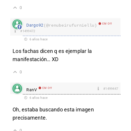
0
EM Off
Dargo92
(@renubeirufurniellu)
#1499472
6 años hace
Los fachas dicen q es ejemplar la
manifestación… XD
0
EM Off
#1499447
RanV
6 años hace
Oh, estaba buscando esta imagen
precisamente.
0