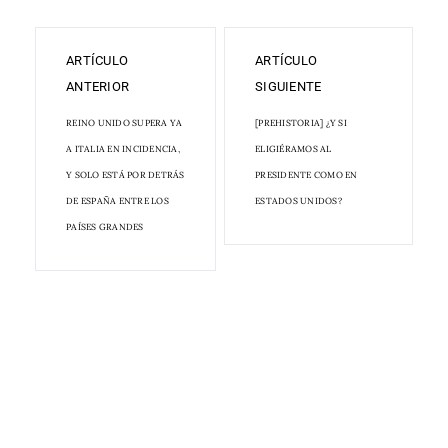
ARTÍCULO
ARTÍCULO
ANTERIOR
SIGUIENTE
REINO UNIDO SUPERA YA
[PREHISTORIA] ¿Y SI
A ITALIA EN INCIDENCIA,
ELIGIÉRAMOS AL
Y SOLO ESTÁ POR DETRÁS
PRESIDENTE COMO EN
DE ESPAÑA ENTRE LOS
ESTADOS UNIDOS?
PAÍSES GRANDES