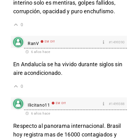
interino solo es mentiras, golpes fallidos,
corrupción, opacidad y puro enchufismo.
0
EM Off
#1499390
RanV
6 años hace
En Andalucía se ha vivido durante siglos sin
aire acondicionado.
0
EM Off
#1499388
Ilicitano11
6 años hace
Respecto al panorama internacional. Brasil
hoy registra mas de 16000 contagiados y