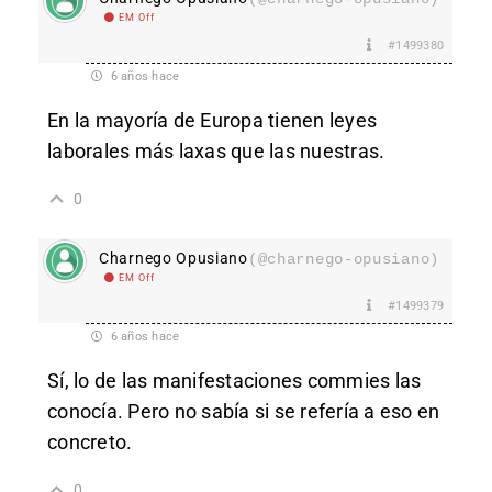
EM Off
#1499380
6 años hace
En la mayoría de Europa tienen leyes
laborales más laxas que las nuestras.
0
Charnego Opusiano
(@charnego-opusiano)
EM Off
#1499379
6 años hace
Sí, lo de las manifestaciones commies las
conocía. Pero no sabía si se refería a eso en
concreto.
0