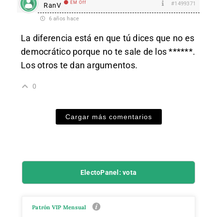
EM Off
#1499371
RanV
6 años hace
La diferencia está en que tú dices que no es
democrático porque no te sale de los ******.
Los otros te dan argumentos.
0
Cargar más comentarios
ElectoPanel: vota
Patrón VIP Mensual