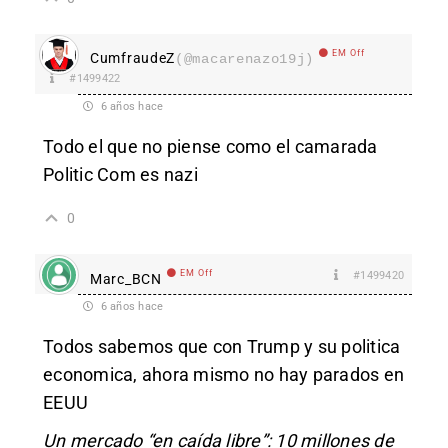
EM Off
CumfraudeZ
(@macarenazo19j)
#1499422
6 años hace
Todo el que no piense como el camarada
Politic Com es nazi
0
EM Off
#1499420
Marc_BCN
6 años hace
Todos sabemos que con Trump y su politica
economica, ahora mismo no hay parados en
EEUU
Un mercado “en caída libre”: 10 millones de