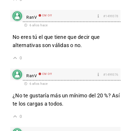
EM Off
#1499378
RanV
6 años hace
No eres tú el que tiene que decir que
alternativas son válidas o no.
0
EM Off
#1499376
RanV
6 años hace
¿No te gustaría más un mínimo del 20 %? Así
te los cargas a todos.
0