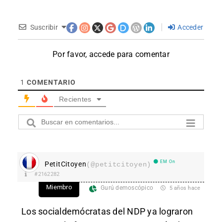
Suscribir
Acceder
Por favor, accede para comentar
1
COMENTARIO
Recientes
EM On
PetitCitoyen
(@petitcitoyen)
#2162282
Miembro
Gurú demoscópico
5 años hace
Los socialdemócratas del NDP ya lograron