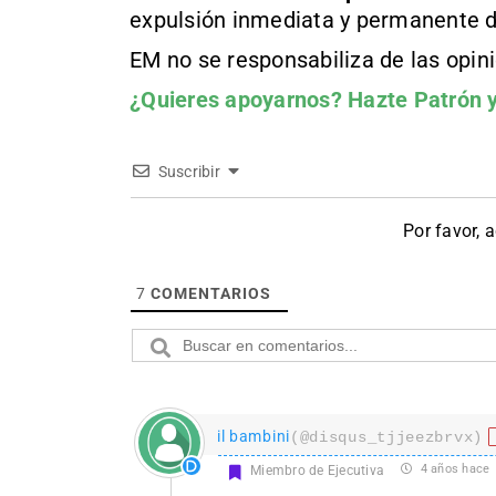
expulsión inmediata y permanente d
EM no se responsabiliza de las opin
¿Quieres apoyarnos?
Hazte Patrón
y
Suscribir
Por favor, 
7
COMENTARIOS
il bambini
(@disqus_tjjeezbrvx)
4 años hace
Miembro de Ejecutiva