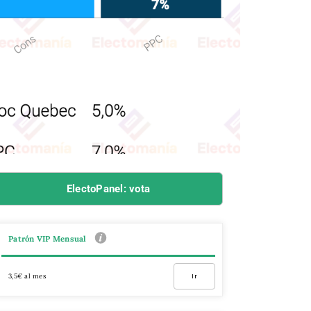
ElectoPanel: vota
Patrón VIP Mensual
3,5€ al mes
Ir