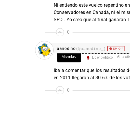
Ni entiendo este vuelco repentino e
Conservadores en Canadá, ni el mis
SPD . Yo creo que al final ganarán 
0
aanodino
(@aanodino_)
EM Off
Miembro
4 añ
Líder político
Iba a comentar que los resultados 
en 2011 llegaron al 30.6% de los vot
0